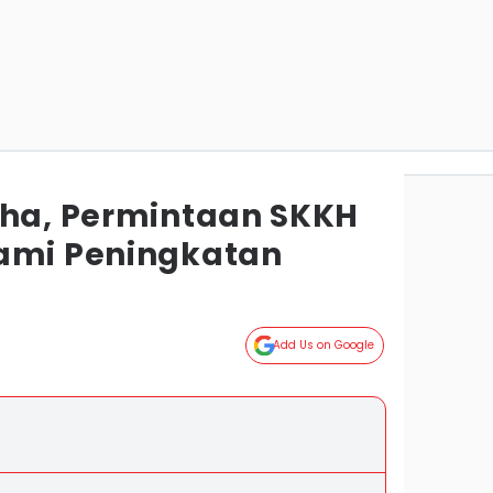
dha, Permintaan SKKH
ami Peningkatan
Add Us on Google