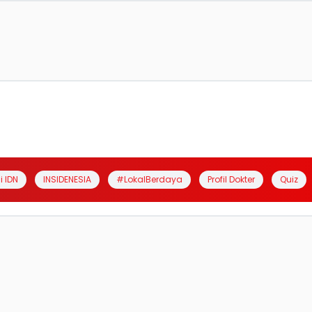
i IDN
INSIDENESIA
#LokalBerdaya
Profil Dokter
Quiz