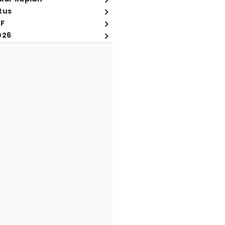
tus
FF
026