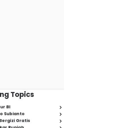
ng Topics
ur BI
o Subianto
ergizi Gratis
ukar Rupiah