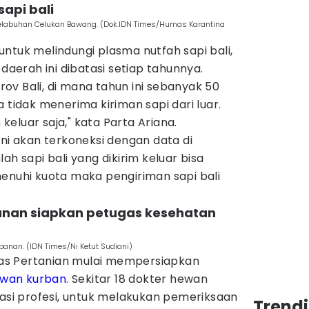
sapi bali
 Pelabuhan Celukan Bawang. (Dok.IDN Times/Humas Karantina
ntuk melindungi plasma nutfah sapi bali,
 daerah ini dibatasi setiap tahunnya.
v Bali, di mana tahun ini sebanyak 50
uga tidak menerima kiriman sapi dari luar.
eluar saja," kata Parta Ariana.
ini akan terkoneksi dengan data di
ah sapi bali yang dikirim keluar bisa
menuhi kuota maka pengiriman sapi bali
banan siapkan petugas kesehatan
abanan. (IDN Times/Ni Ketut Sudiani)
inas Pertanian mulai mempersiapkan
wan kurban
. Sekitar 18 dokter hewan
sasi profesi, untuk melakukan pemeriksaan
Trendi