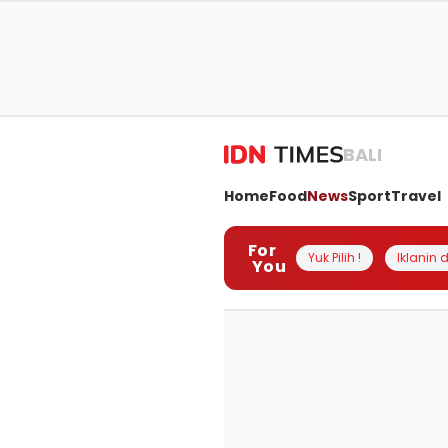
BALI
Home
Food
News
Sport
Travel
For
Yuk Pilih !
Iklanin d
You