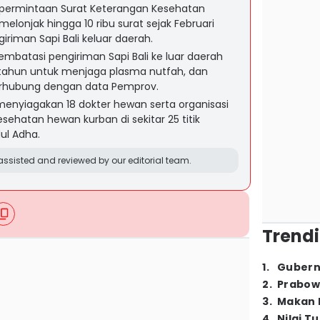
, permintaan Surat Keterangan Kesehatan
lonjak hingga 10 ribu surat sejak Februari
riman Sapi Bali keluar daerah.
embatasi pengiriman Sapi Bali ke luar daerah
 tahun untuk menjaga plasma nutfah, dan
terhubung dengan data Pemprov.
enyiagakan 18 dokter hewan serta organisasi
ehatan hewan kurban di sekitar 25 titik
ul Adha.
ssisted and reviewed by our editorial team.
Trendi
1
.
Gubern
2
.
Prabow
3
.
Makan B
4
.
Nilai T