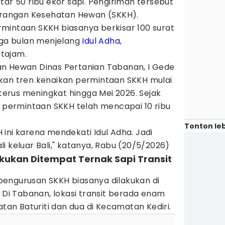
tar 50 ribu ekor sapi. Pengiriman tersebut
terangan Kesehatan Hewan (SKKH).
mintaan SKKH biasanya berkisar 100 surat
iga bulan menjelang
Idul Adha
,
tajam.
n Hewan Dinas Pertanian Tabanan, I Gede
kan tren kenaikan permintaan SKKH mulai
 terus meningkat hingga Mei 2026. Sejak
h permintaan SKKH telah mencapai 10 ribu
Tonton leb
ini karena mendekati Idul Adha. Jadi
i keluar Bali," katanya, Rabu (20/5/2026)
akukan Ditempat Ternak Sapi Transit
engurusan SKKH biasanya dilakukan di
. Di Tabanan, lokasi transit berada enam
atan Baturiti dan dua di Kecamatan Kediri.