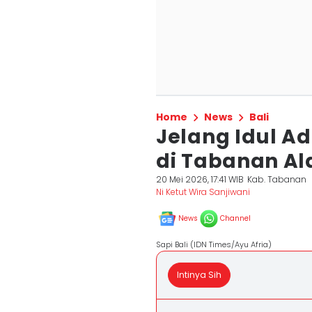
Home
News
Bali
Jelang Idul A
di Tabanan Al
20 Mei 2026, 17:41 WIB
Kab. Tabanan
Ni Ketut Wira Sanjiwani
News
Channel
Sapi Bali (IDN Times/Ayu Afria)
Intinya Sih