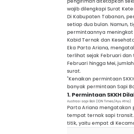
pengiriman ditetapkan seki
wajib dilengkapi Surat Ke
Di Kabupaten Tabanan, per
setiap dua bulan. Namun, t
permintaannya meningkat 
Kabid Ternak dan Kesehata
Eka Parta Ariana, mengata
terlihat sejak Februari dan
Februari hingga Mei, jumla
surat.
"Kenaikan permintaan SKKH 
banyak permintaan Sapi Bal
1. Permintaan SKKH Dil
ilustrasi sapi Bali (IDN Times/Ayu Afria)
Parta Ariana mengatakan p
tempat ternak sapi transit
titik, yaitu empat di Kecam