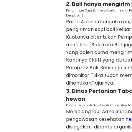
2. Bali hanya mengirim 
Pengiriman Sapi Bali ke Jakarta melalui
Denpasar)
Parta Ariana mengatakan, u
pengiriman sapi bali keluar
Kuotanya ditentukan Pempro
ribu ekor. "Selain itu Bali j
Yang boleh cuma mengirim k
Nantinya SKKH yang diurus 
Pemprov Bali. Sehingga juml
dimonitor. "Jika sudah me
dihentikan," ujarnya.
3. Dinas Pertanian Ta
hewan
Kondisi sapi Bali di wilayah Kabupaten T
Menjelang Idul Adha ini, D
pengawasan kesehatan
he
disiagakan, dibantu organi