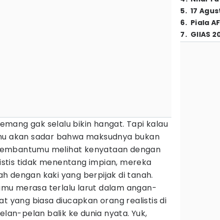
5
.
17 Agus
6
.
Piala A
7
.
GIIAS 2
mang gak selalu bikin hangat. Tapi kalau
amu akan sadar bahwa maksudnya bukan
membantumu melihat kenyataan dengan
alistis tidak menentang impian, mereka
h dengan kaki yang berpijak di tanah.
 kamu merasa terlalu larut dalam angan-
t yang biasa diucapkan orang realistis di
elan-pelan balik ke dunia nyata. Yuk,