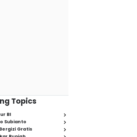
ng Topics
ur BI
o Subianto
ergizi Gratis
ukar Rupiah