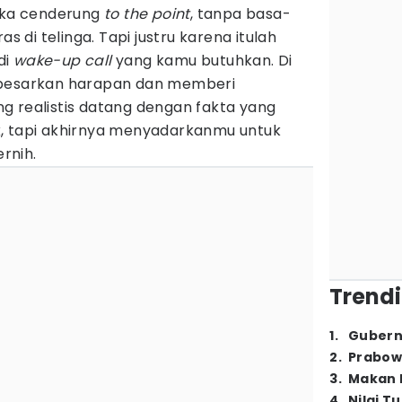
reka cenderung
to the point
, tanpa basa-
as di telinga. Tapi justru karena itulah
di
wake-up call
yang kamu butuhkan. Di
mbesarkan harapan dan memberi
g realistis datang dengan fakta yang
, tapi akhirnya menyadarkanmu untuk
ernih.
Trendi
1
.
Gubern
2
.
Prabow
3
.
Makan B
4
.
Nilai T