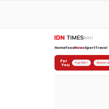
BALI
Home
Food
News
Sport
Travel
For
Yuk Pilih !
Iklanin d
You