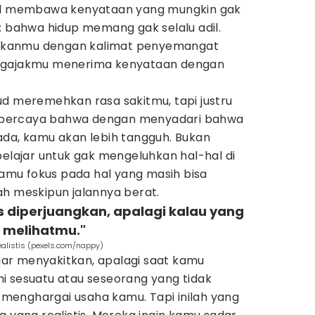
cul membawa kenyataan yang mungkin gak
: bahwa hidup memang gak selalu adil.
kanmu dengan kalimat penyemangat
engajakmu menerima kenyataan dengan
ud meremehkan rasa sakitmu, tapi justru
is percaya bahwa dengan menyadari bahwa
ada, kamu akan lebih tangguh. Bukan
belajar untuk gak mengeluhkan hal-hal di
 kamu fokus pada hal yang masih bisa
ah meskipun jalannya berat.
s diperjuangkan, apalagi kalau yang
 melihatmu."
ealistis (pexels.com/nappy)
engar menyakitkan, apalagi saat kamu
i sesuatu atau seseorang yang tidak
enghargai usaha kamu. Tapi inilah yang