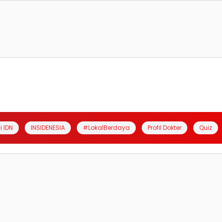
i IDN
INSIDENESIA
#LokalBerdaya
Profil Dokter
Quiz