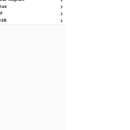
tus
FF
026