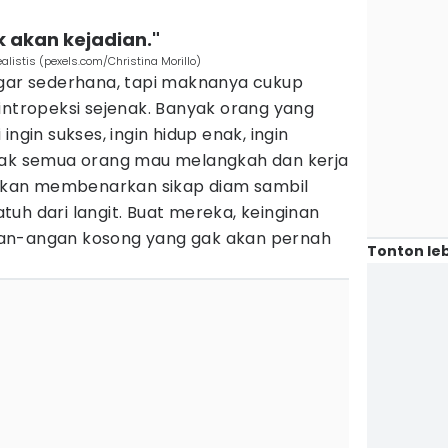
k akan kejadian."
listis (pexels.com/Christina Morillo)
ngar sederhana, tapi maknanya cukup
intropeksi sejenak. Banyak orang yang
ingin sukses, ingin hidup enak, ingin
gak semua orang mau melangkah dan kerja
k akan membenarkan sikap diam sambil
uh dari langit. Buat mereka, keinginan
an-angan kosong yang gak akan pernah
Tonton leb