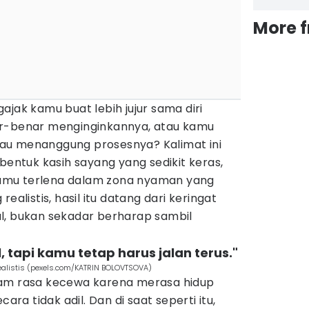
More 
ajak kamu buat lebih jujur sama diri
ar-benar menginginkannya, atau kamu
au menanggung prosesnya? Kalimat ini
bentuk kasih sayang yang sedikit keras,
amu terlena dalam zona nyaman yang
ealistis, hasil itu datang dari keringat
l, bukan sekadar berharap sambil
l, tapi kamu tetap harus jalan terus."
ealistis (pexels.com/KATRIN BOLOVTSOVA)
lam rasa kecewa karena merasa hidup
a tidak adil. Dan di saat seperti itu,