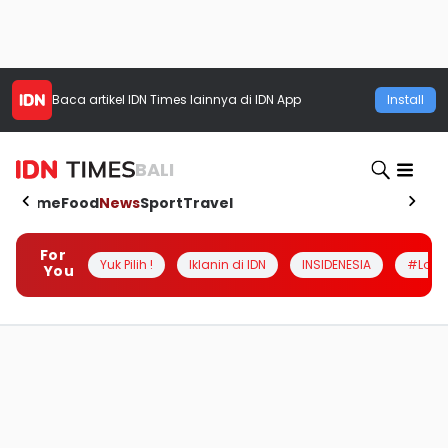
Baca artikel
IDN Times
lainnya di IDN App
Install
BALI
Home
Food
News
Sport
Travel
For
Yuk Pilih !
Iklanin di IDN
INSIDENESIA
#Loka
You