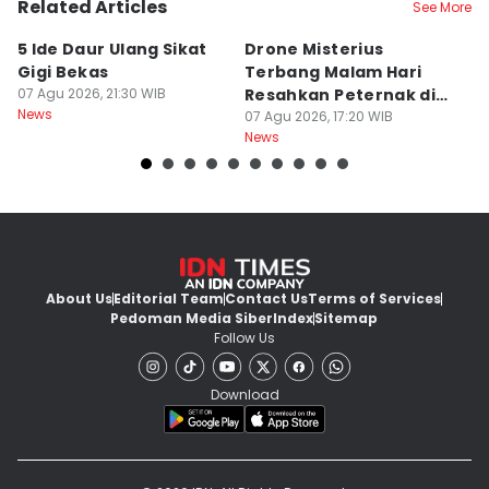
Related Articles
See More
5 Ide Daur Ulang Sikat
Drone Misterius
H
Gigi Bekas
Terbang Malam Hari
La
07 Agu 2026, 21:30 WIB
Resahkan Peternak di
d
News
Marga Tabanan
07 Agu 2026, 17:20 WIB
07
News
Ne
About Us
Editorial Team
Contact Us
Terms of Services
Pedoman Media Siber
Index
Sitemap
Follow Us
Download