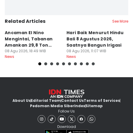
Related Articles
See More
Ancaman El Nino
Hari Baik Menurut Hindu
H
Mengintai, Tabanan
Bali 8 Agustus 2026,
Pa
Amankan 29,8 Ton
Saatnya Bangun Irigasi
A
Beras
08 Agu 2026, 18:49 WIB
08 Agu 2026, 11:07 WIB
08
News
News
Ne
About Us
Editorial Team
Contact Us
Terms of Services
Pedoman Media Siber
Index
Sitemap
Follow Us
Download