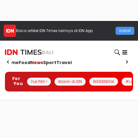
Baca artikel
IDN Times
lainnya di IDN App
Install
BALI
Home
Food
News
Sport
Travel
For
Yuk Pilih !
Iklanin di IDN
INSIDENESIA
#Loka
You