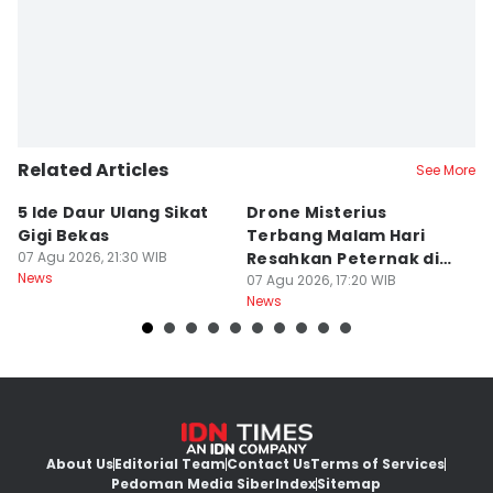
Related Articles
See More
5 Ide Daur Ulang Sikat
Drone Misterius
H
Gigi Bekas
Terbang Malam Hari
La
07 Agu 2026, 21:30 WIB
Resahkan Peternak di
d
News
Marga Tabanan
07 Agu 2026, 17:20 WIB
07
News
Ne
About Us
Editorial Team
Contact Us
Terms of Services
Pedoman Media Siber
Index
Sitemap