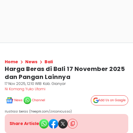
Home
News
Bali
Harga Beras di Bali 17 November 2025
dan Pangan Lainnya
17 Nov 2025, 12:10 WIB
Kab. Gianyar
Ni Komang Yuko Utami
News
Channel
Add Us on Google
ilustrasi beras (freepik.com/zirconicusso)
Share Article