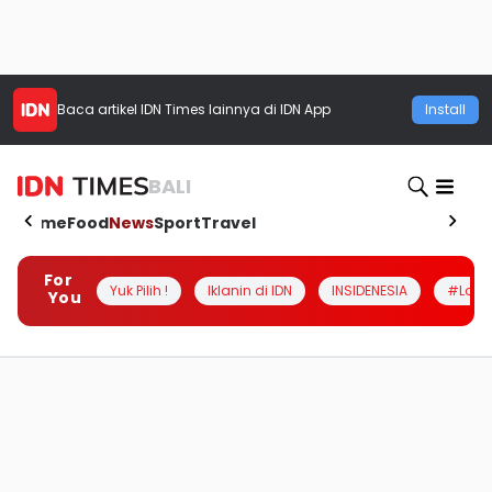
Baca artikel
IDN Times
lainnya di IDN App
Install
BALI
Home
Food
News
Sport
Travel
For
Yuk Pilih !
Iklanin di IDN
INSIDENESIA
#Loka
You