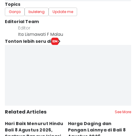
Topics
Ganja
buleleng
Update me
Editorial Team
Editor
Ita Lismawati F Malau
Tonton lebih seru di
Related Articles
See More
Hari Baik Menurut Hindu
Harga Daging dan
P
Bali 8 Agustus 2026,
Pangan Lainnya di Bali 8
di