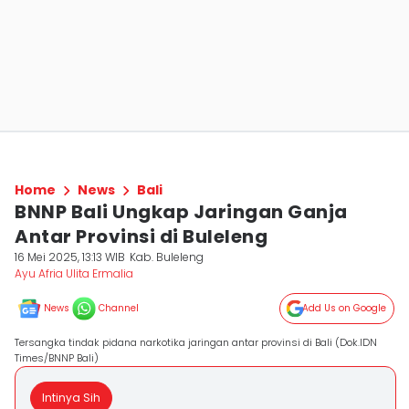
Home
News
Bali
BNNP Bali Ungkap Jaringan Ganja
Antar Provinsi di Buleleng
16 Mei 2025, 13:13 WIB
Kab. Buleleng
Ayu Afria Ulita Ermalia
News
Channel
Add Us on Google
Tersangka tindak pidana narkotika jaringan antar provinsi di Bali (Dok.IDN
Times/BNNP Bali)
Intinya Sih