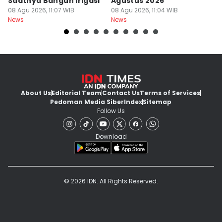
Saatnya Bangun Irigasi
Agustus 2026
B
08 Agu 2026, 11:07 WIB
08 Agu 2026, 11:04 WIB
08
News
News
Ne
About Us
Editorial Team
Contact Us
Terms of Services
Pedoman Media Siber
Index
Sitemap
Follow Us
Download
© 2026 IDN. All Rights Reserved.