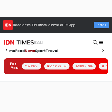
Baca artikel
IDN Times
lainnya di IDN App
Install
BALI
Home
Food
News
Sport
Travel
For
Yuk Pilih !
Iklanin di IDN
INSIDENESIA
#Loka
You