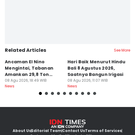
Related Articles
See More
Ancaman El Nino
Hari Baik Menurut Hindu
H
Mengintai, Tabanan
Bali 8 Agustus 2026,
Pa
Amankan 29,8 Ton
Saatnya Bangun Irigasi
A
Beras
08 Agu 2026, 18:49 WIB
08 Agu 2026, 11:07 WIB
08
News
News
Ne
About Us
Editorial Team
Contact Us
Terms of Services