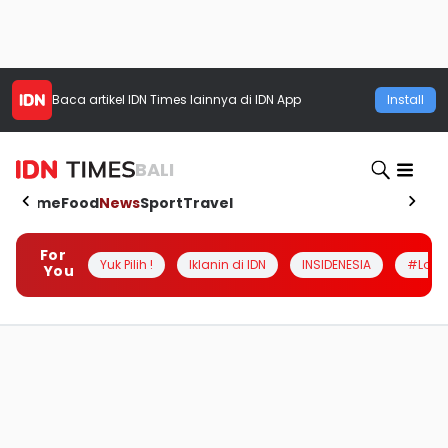
Baca artikel
IDN Times
lainnya di IDN App
Install
BALI
Home
Food
News
Sport
Travel
For
Yuk Pilih !
Iklanin di IDN
INSIDENESIA
#Loka
You