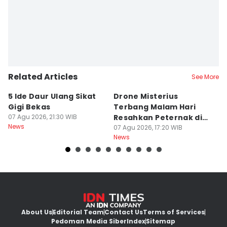
Related Articles
See More
5 Ide Daur Ulang Sikat
Drone Misterius
H
Gigi Bekas
Terbang Malam Hari
La
07 Agu 2026, 21:30 WIB
Resahkan Peternak di
d
News
Marga Tabanan
07 Agu 2026, 17:20 WIB
07
News
Ne
About Us
Editorial Team
Contact Us
Terms of Services
Pedoman Media Siber
Index
Sitemap