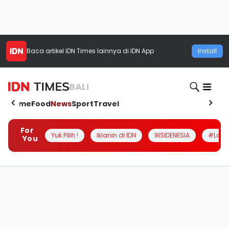
Baca artikel
IDN Times
lainnya di IDN App
Install
BALI
Home
Food
News
Sport
Travel
For
Yuk Pilih !
Iklanin di IDN
INSIDENESIA
#Loka
You