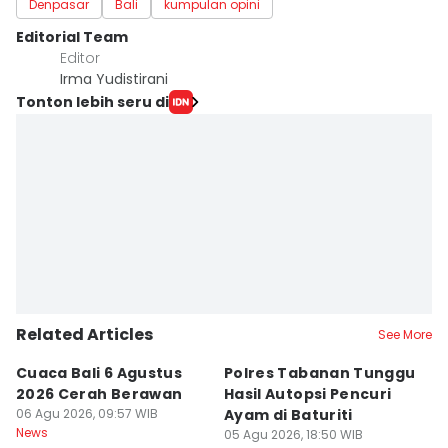
Denpasar
Bali
kumpulan opini
Editorial Team
Editor
Irma Yudistirani
Tonton lebih seru di
Related Articles
See More
Cuaca Bali 6 Agustus
Polres Tabanan Tunggu
L
2026 Cerah Berawan
Hasil Autopsi Pencuri
A
06 Agu 2026, 09:57 WIB
Ayam di Baturiti
P
News
05 Agu 2026, 18:50 WIB
05