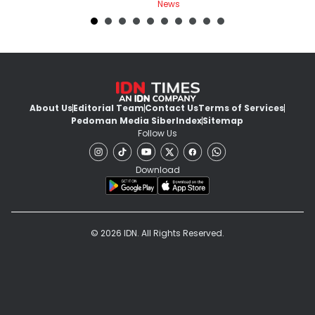
News
Ne
About Us
Editorial Team
Contact Us
Terms of Services
Pedoman Media Siber
Index
Sitemap
Follow Us
Download
© 2026 IDN. All Rights Reserved.