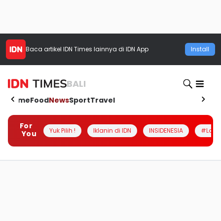
Baca artikel
IDN Times
lainnya di IDN App
Install
BALI
Home
Food
News
Sport
Travel
For
Yuk Pilih !
Iklanin di IDN
INSIDENESIA
#Loka
You