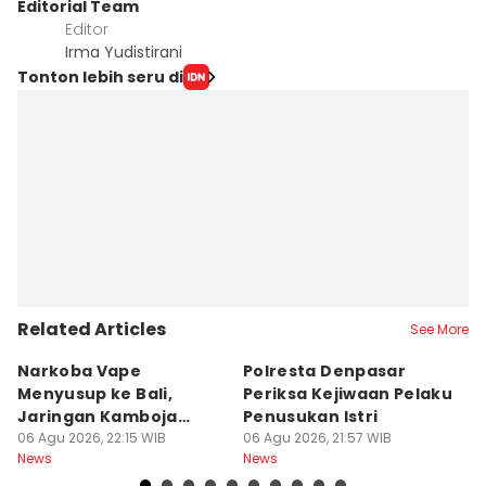
Editorial Team
Editor
Irma Yudistirani
Tonton lebih seru di
Related Articles
See More
Narkoba Vape
Polresta Denpasar
4
Menyusup ke Bali,
Periksa Kejiwaan Pelaku
T
Jaringan Kamboja
Penusukan Istri
d
Terbongkar
06 Agu 2026, 22:15 WIB
06 Agu 2026, 21:57 WIB
06
News
News
Ne