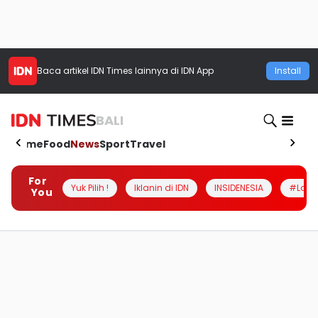
Baca artikel
IDN Times
lainnya di IDN App
Install
BALI
Home
Food
News
Sport
Travel
For
Yuk Pilih !
Iklanin di IDN
INSIDENESIA
#Loka
You