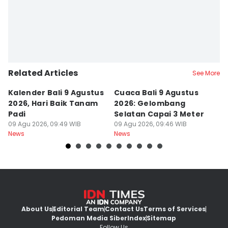
Related Articles
See More
Kalender Bali 9 Agustus
Cuaca Bali 9 Agustus
A
2026, Hari Baik Tanam
2026: Gelombang
M
Padi
Selatan Capai 3 Meter
A
09 Agu 2026, 09:49 WIB
09 Agu 2026, 09:46 WIB
B
08
News
News
Ne
About Us
Editorial Team
Contact Us
Terms of Services
Pedoman Media Siber
Index
Sitemap
Follow Us