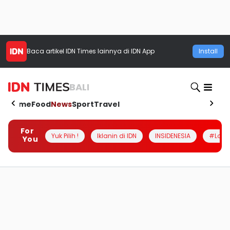
Baca artikel
IDN Times
lainnya di IDN App
Install
BALI
Home
Food
News
Sport
Travel
For
Yuk Pilih !
Iklanin di IDN
INSIDENESIA
#Loka
You