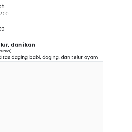
ah
.700
00
lur, dan ikan
Lidyana)
itas daging babi, daging, dan telur ayam