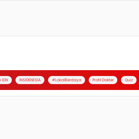
i IDN
INSIDENESIA
#LokalBerdaya
Profil Dokter
Quiz