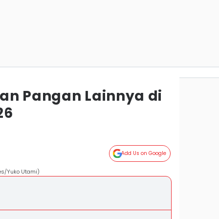
an Pangan Lainnya di
26
Add Us on Google
mes/Yuko Utami)