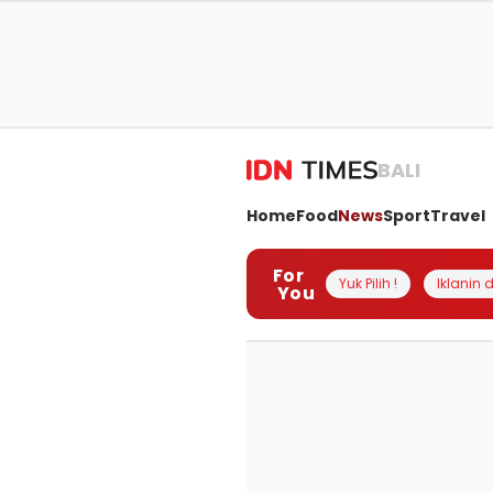
BALI
Home
Food
News
Sport
Travel
For
Yuk Pilih !
Iklanin d
You