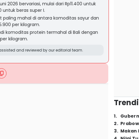
Juni 2026 bervariasi, mulai dari Rp11.400 untuk
 untuk beras super I.
t paling mahal di antara komoditas sayur dan
900 per kilogram.
di komoditas protein termahal di Bali dengan
per kilogram.
ssisted and reviewed by our editorial team.
Trendi
1
.
Gubern
2
.
Prabow
3
.
Makan B
4
.
Nilai T