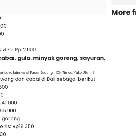
More 
0
900
00
a Biru
: Rp12.900
abai, gula, minyak goreng, sayuran,
embako lainnya di Pasar Badung. (IDN Times/Yuko Utami)
ang dan cabai di Bali sebagai berikut.
800
00
p41.000
p65.900
k goreng
enis: Rp18.350
000