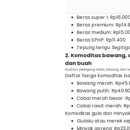
Beras super I: Rp16.00
Beras premium: Rp14.
Beras medium: Rp15.0
Beras SPHP: Rp11.400
Tepung terigu
Segitig
2. Komoditas bawang, c
dan buah
Ilustrasi pedagang cabai, bawang, dan s
Daftar harga komoditas baw
Bawang merah: Rp45.
Bawang putih: Rp40.9
Cabai merah besar: R
Cabai rawit merah: R
Komoditas gula dan minya
Gulaku
atau merek sej
Minyak goreng: Rp23.