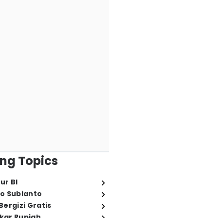
ng Topics
ur BI
o Subianto
ergizi Gratis
ukar Rupiah