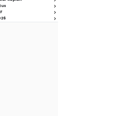
tus
FF
026