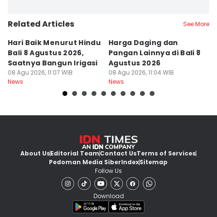
Related Articles
See More
Hari Baik Menurut Hindu
Harga Daging dan
P
Bali 8 Agustus 2026,
Pangan Lainnya di Bali 8
di
Saatnya Bangun Irigasi
Agustus 2026
B
08 Agu 2026, 11:07 WIB
08 Agu 2026, 11:04 WIB
08
News
News
Ne
About Us
Editorial Team
Contact Us
Terms of Services
Pedoman Media Siber
Index
Sitemap
Follow Us
Download