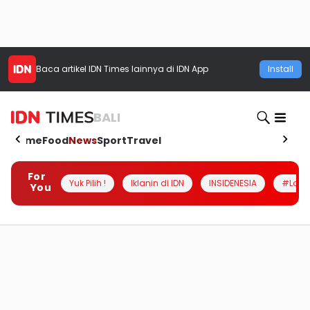
Baca artikel
IDN Times
lainnya di IDN App
Install
BALI
Home
Food
News
Sport
Travel
For
Yuk Pilih !
Iklanin di IDN
INSIDENESIA
#Loka
You