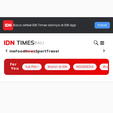
Baca artikel
IDN Times
lainnya di IDN App
Install
BALI
Home
Food
News
Sport
Travel
For
Yuk Pilih !
Iklanin di IDN
INSIDENESIA
#Loka
You