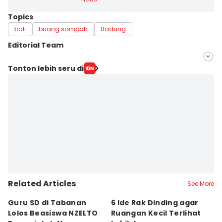
Topics
bali
buang sampah
Badung
Editorial Team
Editor
Tonton lebih seru di
Irma Yudistirani
Editor
Imam Rosidin
Related Articles
See More
Guru SD di Tabanan
6 Ide Rak Dinding agar
H
Lolos Beasiswa NZELTO
Ruangan Kecil Terlihat
In