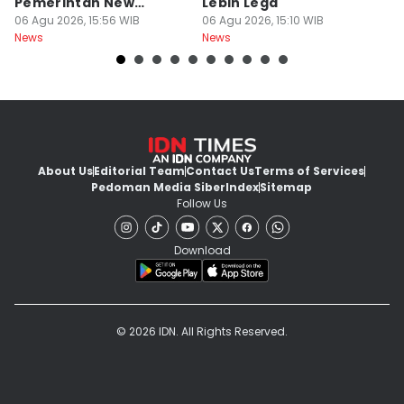
Pemerintah New
Lebih Lega
R
Zealand
06 Agu 2026, 15:56 WIB
06 Agu 2026, 15:10 WIB
06
News
News
Ne
About Us
Editorial Team
Contact Us
Terms of Services
Pedoman Media Siber
Index
Sitemap
Follow Us
Download
© 2026 IDN. All Rights Reserved.