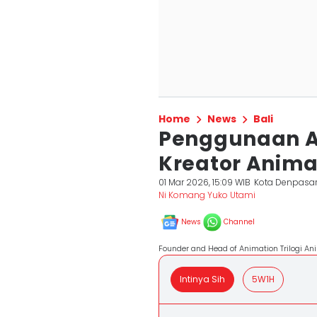
Home
News
Bali
Penggunaan A
Kreator Animas
01 Mar 2026, 15:09 WIB
Kota Denpasa
Ni Komang Yuko Utami
News
Channel
Founder and Head of Animation Trilogi A
Intinya Sih
5W1H