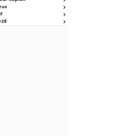
tus
FF
026