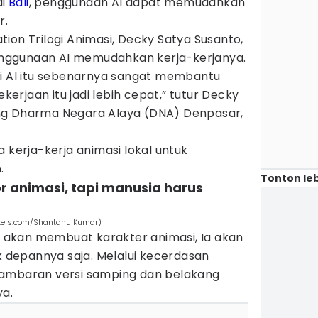
di
Bali
, penggunaan AI dapat memudahkan
r.
ion Trilogi Animasi, Decky Satya Susanto,
nggunaan AI memudahkan kerja-kerjanya.
ri AI itu sebenarnya sangat membantu
rjaan itu jadi lebih cepat,” tutur Decky
ng Dharma Negara Alaya (DNA) Denpasar,
 kerja-kerja animasi lokal untuk
.
Tonton leb
 animasi, tapi manusia harus
exels.com/Shantanu Kumar)
akan membuat karakter animasi, Ia akan
depannya saja. Melalui kecerdasan
gambaran versi samping dan belakang
ya.