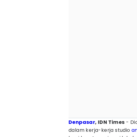
Denpasar
, IDN Times
- Di
dalam kerja-kerja studio
an