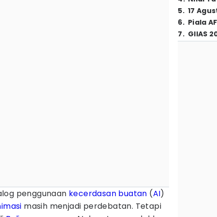
5
.
17 Agus
6
.
Piala A
7
.
GIIAS 2
alog penggunaan
kecerdasan buatan
(
AI
)
imasi
masih menjadi perdebatan. Tetapi