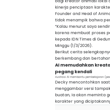
bagi kreator animasi lokal 
kinerja penciptaan karakte
Founder and Head of Animat
tidak menampik bahwa pe
“Kalau menurut saya sendi
karena membuat proses peke
kepada IDN Times di Gedu
Minggu (1/3/2026).
Berikut cerita selengkapnya
berkembang dan bertahan
AI memudahkan kreator
pegang kendali
ilustrasi AI membantu pembelajaran (p
Decky mencontohkan saat 
menggambar versi tampak 
buatan, Ia akan meminta 
karakter yang diciptakann