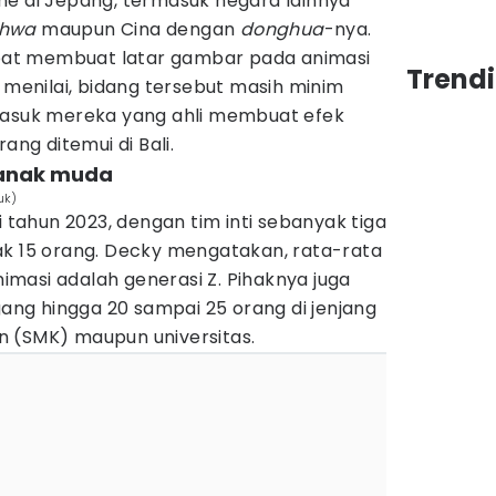
me di Jepang, termasuk negara lainnya
hwa
maupun Cina dengan
donghua
-nya.
dapat membuat latar gambar pada animasi
Trendi
y menilai, bidang tersebut masih minim
masuk mereka yang ahli membuat efek
ang ditemui di Bali.
-anak muda
uk)
i tahun 2023, dengan tim inti sebanyak tiga
ak 15 orang. Decky mengatakan, rata-rata
Animasi adalah generasi Z. Pihaknya juga
g hingga 20 sampai 25 orang di jenjang
n (SMK) maupun universitas.