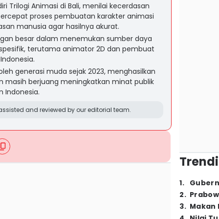
i Trilogi Animasi di Bali, menilai kecerdasan
cepat proses pembuatan karakter animasi
san manusia agar hasilnya akurat.
ngan besar dalam menemukan sumber daya
spesifik, terutama animator 2D dan pembuat
 Indonesia.
n oleh generasi muda sejak 2023, menghasilkan
un masih berjuang meningkatkan minat publik
n Indonesia.
ssisted and reviewed by our editorial team.
Trendi
1
.
Gubern
2
.
Prabow
3
.
Makan B
4
.
Nilai T