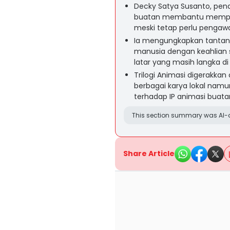
Decky Satya Susanto, pendir
buatan membantu memper
meski tetap perlu pengawa
Ia mengungkapkan tanta
manusia dengan keahlian 
latar yang masih langka di
Trilogi Animasi digerakka
berbagai karya lokal nam
terhadap IP animasi buata
This section summary was AI-a
Share Article