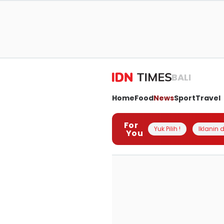
BALI
Home
Food
News
Sport
Travel
For
Yuk Pilih !
Iklanin d
You