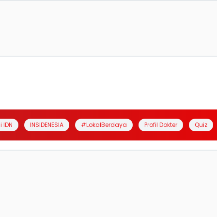
i IDN
INSIDENESIA
#LokalBerdaya
Profil Dokter
Quiz