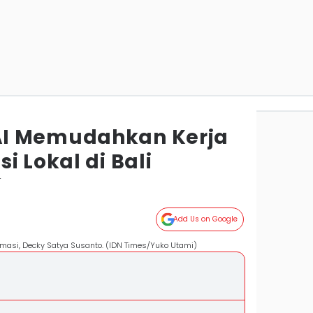
I Memudahkan Kerja
i Lokal di Bali
r
Add Us on Google
nimasi, Decky Satya Susanto. (IDN Times/Yuko Utami)