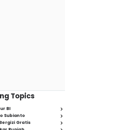
ng Topics
ur BI
o Subianto
ergizi Gratis
ukar Rupiah