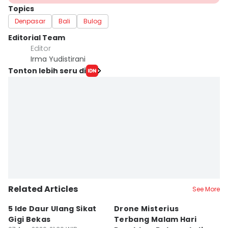
Topics
Denpasar
Bali
Bulog
Editorial Team
Editor
Irma Yudistirani
Tonton lebih seru di
Related Articles
See More
5 Ide Daur Ulang Sikat
Drone Misterius
H
Gigi Bekas
Terbang Malam Hari
La