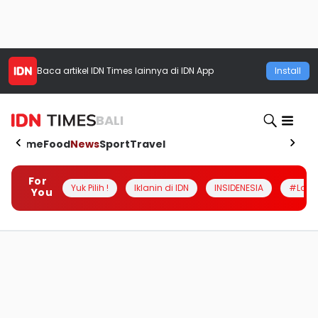
Baca artikel
IDN Times
lainnya di IDN App
Install
BALI
Home
Food
News
Sport
Travel
For
Yuk Pilih !
Iklanin di IDN
INSIDENESIA
#Loka
You