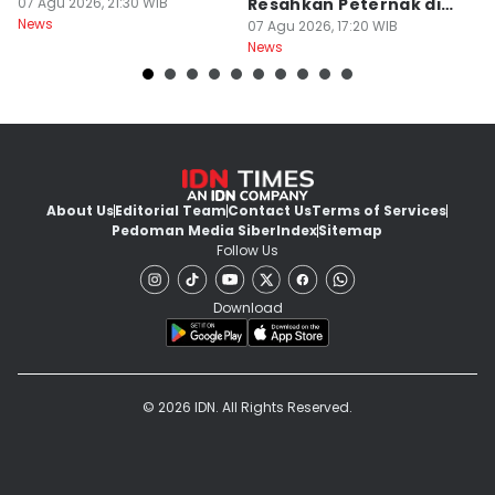
07 Agu 2026, 21:30 WIB
Resahkan Peternak di
d
News
Marga Tabanan
07 Agu 2026, 17:20 WIB
07
News
Ne
About Us
Editorial Team
Contact Us
Terms of Services
Pedoman Media Siber
Index
Sitemap
Follow Us
Download
© 2026 IDN. All Rights Reserved.