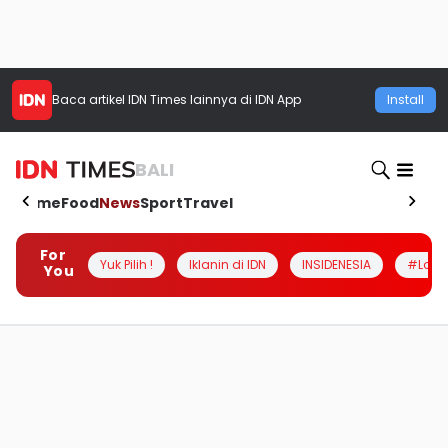
Baca artikel
IDN Times
lainnya di IDN App
Install
BALI
Home
Food
News
Sport
Travel
For
Yuk Pilih !
Iklanin di IDN
INSIDENESIA
#Loka
You