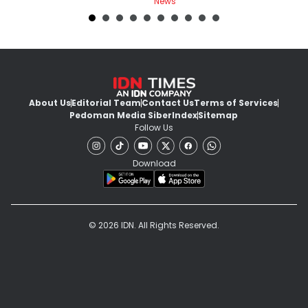
News
Ne
About Us
Editorial Team
Contact Us
Terms of Services
Pedoman Media Siber
Index
Sitemap
Follow Us
Download
© 2026 IDN. All Rights Reserved.