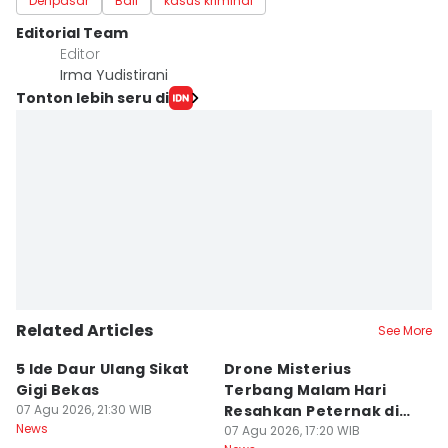
Denpasar
Bali
kasus kriminal
Editorial Team
Editor
Irma Yudistirani
Tonton lebih seru di
Related Articles
See More
5 Ide Daur Ulang Sikat
Drone Misterius
H
Gigi Bekas
Terbang Malam Hari
La
07 Agu 2026, 21:30 WIB
Resahkan Peternak di
d
News
Marga Tabanan
07 Agu 2026, 17:20 WIB
07