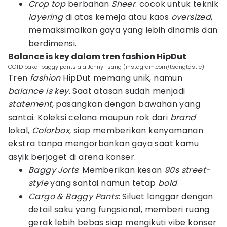
Crop top
berbahan
Sheer
: cocok untuk teknik
layering
di atas kemeja atau kaos
oversized
,
memaksimalkan gaya yang lebih dinamis dan
berdimensi.
Balance is key dalam tren fashion HipDut
OOTD pakai baggy pants ala Jenny Tsang (instagram.com/tsangtastic)
Tren
fashion
HipDut memang unik, namun
balance is key
. Saat atasan sudah menjadi
statement
, pasangkan dengan bawahan yang
santai. Koleksi celana maupun rok dari
brand
lokal,
Colorbox
, siap memberikan kenyamanan
ekstra tanpa mengorbankan gaya saat kamu
asyik berjoget di arena konser.
Baggy Jorts
: Memberikan kesan
90s street-
style
yang santai namun tetap
bold
.
Cargo & Baggy Pants
: Siluet longgar dengan
detail saku yang fungsional, memberi ruang
gerak lebih bebas siap mengikuti vibe konser