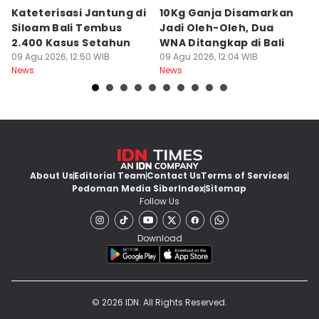
Kateterisasi Jantung di
10Kg Ganja Disamarkan
B
Siloam Bali Tembus
Jadi Oleh-Oleh, Dua
P
2.400 Kasus Setahun
WNA Ditangkap di Bali
G
09 Agu 2026, 12:50 WIB
09 Agu 2026, 12:04 WIB
Ba
09
News
News
Ne
About Us
Editorial Team
Contact Us
Terms of Services
Pedoman Media Siber
Index
Sitemap
Follow Us
Download
© 2026 IDN. All Rights Reserved.