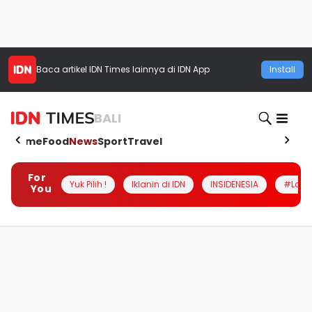
Baca artikel
IDN Times
lainnya di IDN App
Install
BALI
Home
Food
News
Sport
Travel
For
Yuk Pilih !
Iklanin di IDN
INSIDENESIA
#Loka
You