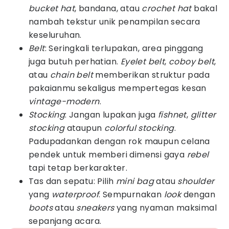
bucket hat
, bandana, atau
crochet hat
bakal
nambah tekstur unik penampilan secara
keseluruhan.
Belt
: Seringkali terlupakan, area pinggang
juga butuh perhatian.
Eyelet belt
,
coboy belt
,
atau
chain belt
memberikan struktur pada
pakaianmu sekaligus mempertegas kesan
vintage-modern
.
Stocking
: Jangan lupakan juga
fishnet
,
glitter
stocking
ataupun
colorful stocking
.
Padupadankan dengan rok maupun celana
pendek untuk memberi dimensi gaya
rebel
tapi tetap berkarakter.
Tas dan sepatu: Pilih
mini bag
atau
shoulder
yang
waterproof
. Sempurnakan
look
dengan
boots
atau
sneakers
yang nyaman maksimal
sepanjang acara.