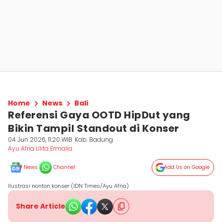
Home
News
Bali
Referensi Gaya OOTD HipDut yang
Bikin Tampil Standout di Konser
04 Jun 2026, 11:20 WIB
Kab. Badung
Ayu Afria Ulita Ermalia
News
Channel
Add Us on Google
Ilustrasi nonton konser (IDN Times/Ayu Afria)
Share Article