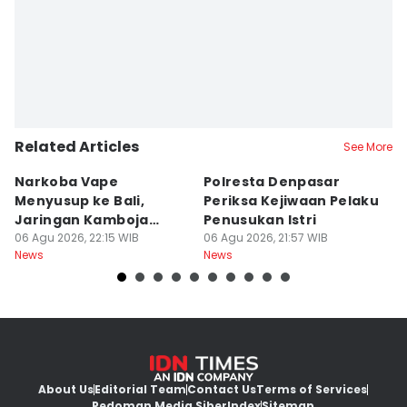
Related Articles
See More
Narkoba Vape
Polresta Denpasar
4
Menyusup ke Bali,
Periksa Kejiwaan Pelaku
T
Jaringan Kamboja
Penusukan Istri
d
Terbongkar
06 Agu 2026, 22:15 WIB
06 Agu 2026, 21:57 WIB
06
News
News
Ne
About Us
Editorial Team
Contact Us
Terms of Services
Pedoman Media Siber
Index
Sitemap