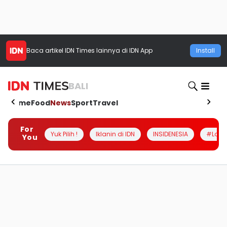
Baca artikel
IDN Times
lainnya di IDN App
Install
BALI
Home
Food
News
Sport
Travel
For
Yuk Pilih !
Iklanin di IDN
INSIDENESIA
#Loka
You