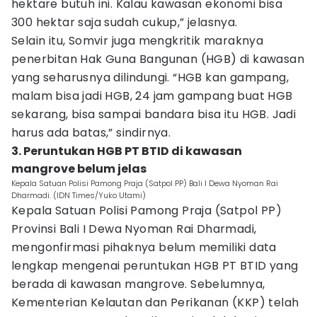
hektare butuh ini. Kalau kawasan ekonomi bisa
300 hektar saja sudah cukup,” jelasnya.
Selain itu, Somvir juga mengkritik maraknya
penerbitan Hak Guna Bangunan (HGB) di kawasan
yang seharusnya dilindungi. “HGB kan gampang,
malam bisa jadi HGB, 24 jam gampang buat HGB
sekarang, bisa sampai bandara bisa itu HGB. Jadi
harus ada batas,” sindirnya.
3. Peruntukan HGB PT BTID di kawasan
mangrove belum jelas
Kepala Satuan Polisi Pamong Praja (Satpol PP) Bali I Dewa Nyoman Rai
Dharmadi. (IDN Times/Yuko Utami)
Kepala Satuan Polisi Pamong Praja (Satpol PP)
Provinsi Bali I Dewa Nyoman Rai Dharmadi,
mengonfirmasi pihaknya belum memiliki data
lengkap mengenai peruntukan HGB PT BTID yang
berada di kawasan mangrove. Sebelumnya,
Kementerian Kelautan dan Perikanan (KKP) telah