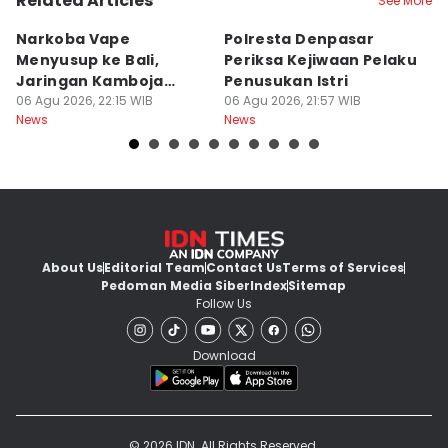
Related Articles
See More
Narkoba Vape
Polresta Denpasar
4
Menyusup ke Bali,
Periksa Kejiwaan Pelaku
T
Jaringan Kamboja
Penusukan Istri
d
Terbongkar
06 Agu 2026, 22:15 WIB
06 Agu 2026, 21:57 WIB
06
News
News
Ne
About Us
Editorial Team
Contact Us
Terms of Services
Pedoman Media Siber
Index
Sitemap
Follow Us
Download
© 2026 IDN. All Rights Reserved.