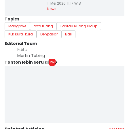
11 Mei 2026, 11:17 WIB
News
Topics
Mangrove
tata ruang
Pantau Ruang Hidup
KEK Kura-kura
Denpasar
Bali
Editorial Team
Editor
Martin Tobing
Tonton lebih seru di