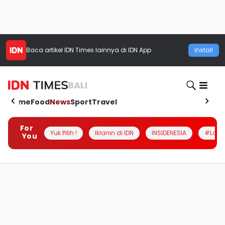
Baca artikel
IDN Times
lainnya di IDN App
Install
BALI
Home
Food
News
Sport
Travel
For
Yuk Pilih !
Iklanin di IDN
INSIDENESIA
#Loka
You