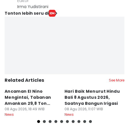
Editor
Irma Yudistirani
Tonton lebih seru di
Related Articles
See More
Ancaman El Nino
Hari Baik Menurut Hindu
H
Mengintai, Tabanan
Bali 8 Agustus 2026,
Pa
Amankan 29,8 Ton
Saatnya Bangun Irigasi
A
Beras
08 Agu 2026, 18:49 WIB
08 Agu 2026, 11:07 WIB
08
News
News
Ne