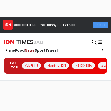
Baca artikel
IDN Times
lainnya di IDN App
Install
BALI
Home
Food
News
Sport
Travel
For
Yuk Pilih !
Iklanin di IDN
INSIDENESIA
#Loka
You