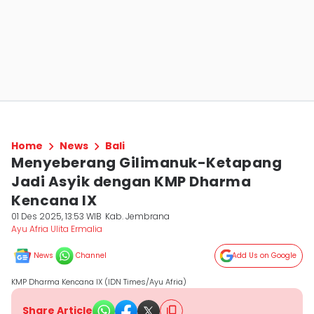
Home
News
Bali
Menyeberang Gilimanuk-Ketapang
Jadi Asyik dengan KMP Dharma
Kencana IX
01 Des 2025, 13:53 WIB
Kab. Jembrana
Ayu Afria Ulita Ermalia
News
Channel
Add Us on Google
KMP Dharma Kencana IX (IDN Times/Ayu Afria)
Share Article