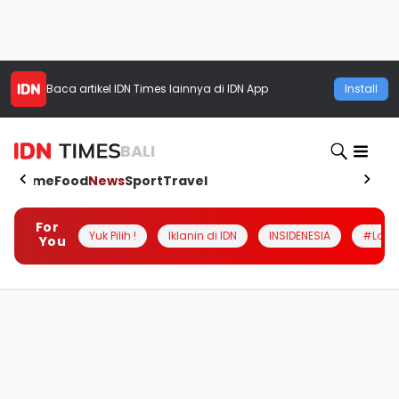
Baca artikel
IDN Times
lainnya di IDN App
Install
BALI
Home
Food
News
Sport
Travel
For
Yuk Pilih !
Iklanin di IDN
INSIDENESIA
#Loka
You