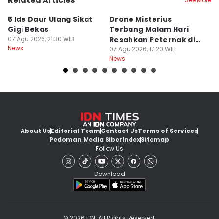
Related Articles
See More
5 Ide Daur Ulang Sikat
Drone Misterius
H
Gigi Bekas
Terbang Malam Hari
La
07 Agu 2026, 21:30 WIB
Resahkan Peternak di
d
News
Marga Tabanan
07 Agu 2026, 17:20 WIB
07
News
Ne
About Us
Editorial Team
Contact Us
Terms of Services
Pedoman Media Siber
Index
Sitemap
Follow Us
Download
© 2026 IDN. All Rights Reserved.