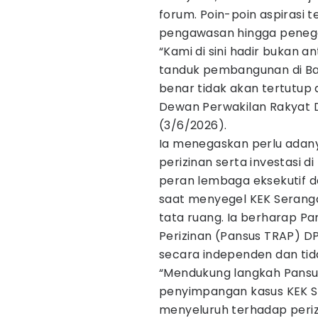
forum. Poin-poin aspirasi
pengawasan hingga peneg
“Kami di sini hadir bukan an
tanduk pembangunan di Ba
benar tidak akan tertutup d
Dewan Perwakilan Rakyat D
(3/6/2026).
Ia menegaskan perlu ada
perizinan serta investasi d
peran lembaga eksekutif 
saat menyegel KEK Seranga
tata ruang. Ia berharap Pa
Perizinan (Pansus TRAP) D
secara independen dan tidak
“Mendukung langkah Pans
penyimpangan kasus KEK Se
menyeluruh terhadap perizi