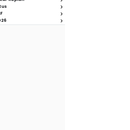
tus
FF
026