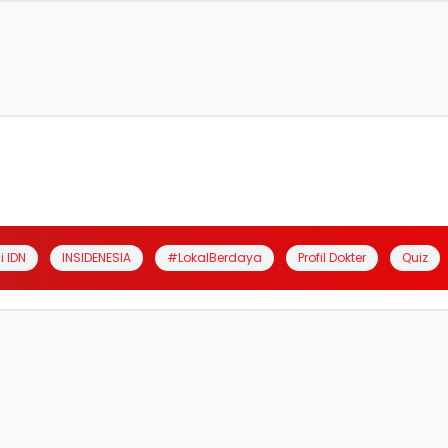
i IDN
INSIDENESIA
#LokalBerdaya
Profil Dokter
Quiz