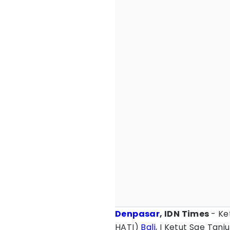
Denpasar
, IDN Times
- K
HATI)
Bali
, I Ketut Sae Tan