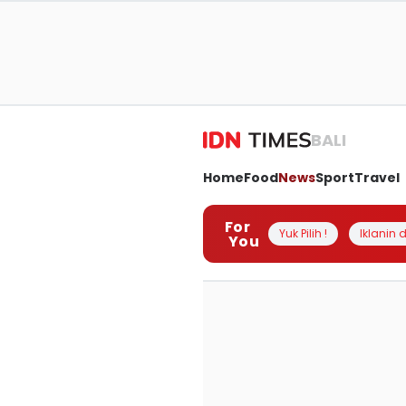
BALI
Home
Food
News
Sport
Travel
For
Yuk Pilih !
Iklanin d
You