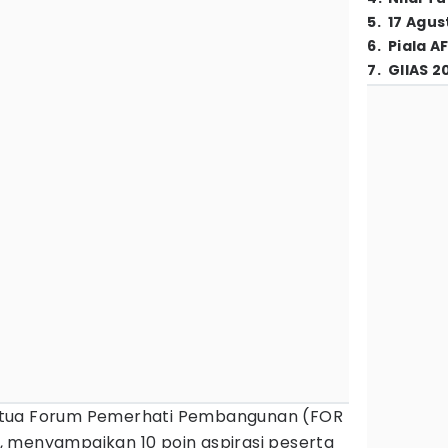
5
.
17 Agus
6
.
Piala A
7
.
GIIAS 2
etua Forum Pemerhati Pembangunan (FOR
ju, menyampaikan 10 poin aspirasi peserta