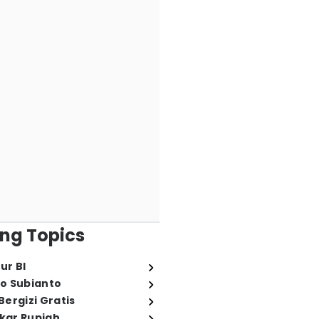
ng Topics
ur BI
o Subianto
ergizi Gratis
ukar Rupiah