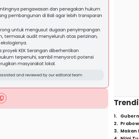
 pentingnya pengawasan dan penegakan hukum
uang pembangunan di Bali agar lebih transparan
idorong untuk mengusut dugaan penyimpangan
, termasuk audit menyeluruh atas perizinan,
ekologisnya.
 proyek KEK Serangan diberhentikan
hukum terpenuhi, sambil menyoroti potensi
rugikan masyarakat lokal.
ssisted and reviewed by our editorial team.
Trendi
1
.
Gubern
2
.
Prabow
3
.
Makan B
4
.
Nilai T