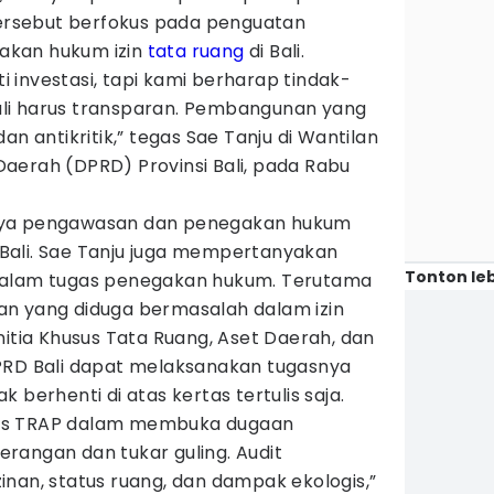
 tersebut berfokus pada penguatan
akan hukum izin
tata ruang
di Bali.
ti investasi, tapi kami berharap tindak-
li harus transparan. Pembangunan yang
an antikritik,” tegas Sae Tanju di Wantilan
aerah (DPRD) Provinsi Bali, pada Rabu
nya pengawasan dan penegakan hukum
i Bali. Sae Tanju juga mempertanyakan
Tonton leb
dalam tugas penegakan hukum. Terutama
n yang diduga bermasalah dalam izin
nitia Khusus Tata Ruang, Aset Daerah, dan
PRD Bali dapat melaksanakan tugasnya
 berhenti di atas kertas tertulis saja.
us TRAP dalam membuka dugaan
rangan dan tukar guling. Audit
nan, status ruang, dan dampak ekologis,”