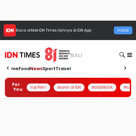
Baca artikel
IDN Times
lainnya di IDN App
Install
BALI
Home
Food
News
Sport
Travel
For
Yuk Pilih !
Iklanin di IDN
INSIDENESIA
#Loka
You