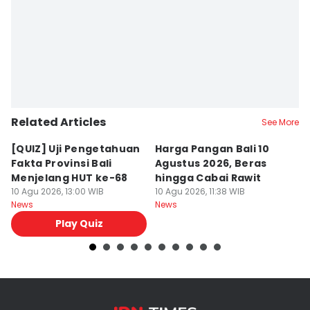
Related Articles
See More
[QUIZ] Uji Pengetahuan
Harga Pangan Bali 10
P
Fakta Provinsi Bali
Agustus 2026, Beras
A
Menjelang HUT ke-68
hingga Cabai Rawit
B
10 Agu 2026, 13:00 WIB
10 Agu 2026, 11:38 WIB
10
News
News
Ne
Play Quiz