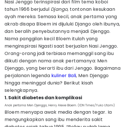
Nasi Jenggo terinspirasi dari film tema koboi
tahun 1966 berjudul
Django
, tontonan kesukaan
ayah mereka. Semasa kecil, anak pertama yang
akrab disapa Bloem ini dijuluki Django oleh ibunya,
dan beralih penyebutannya menjadi Djenggo.
Nama panggilan kecil Bloem itulah yang
menginspirasi Ngasti saat berjualan Nasi Jenggo.
Orang-orang jadi terbiasa memanggil sang ibu
diikuti dengan nama anak pertamanya: Men
Djenggo, yang berarti ibu dari Jenggo. Bagaimana
perjalanan legenda
kuliner Bali
, Men Djenggo
hingga meninggal dunia? Berikut kisah
selengkapnya.
1. Sakit diabetes dan komplikasi
Anak pertama Men Djenggo, Henry Alexie Bloem. (IDN Times/Yuko Utami)
Bloem menyapa awak media dengan tegar. Ia
mengungkapkan sang ibu menderita sakit
diabetes sejak tahun 1995. “Beliau sudah lama