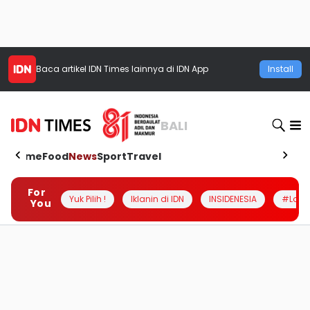
Baca artikel
IDN Times
lainnya di IDN App
Install
BALI
Home
Food
News
Sport
Travel
For
Yuk Pilih !
Iklanin di IDN
INSIDENESIA
#Loka
You