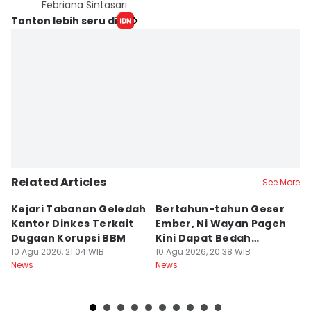
Febriana Sintasari
Tonton lebih seru di
Related Articles
See More
Kejari Tabanan Geledah
Bertahun-tahun Geser
J
Kantor Dinkes Terkait
Ember, Ni Wayan Pageh
T
Dugaan Korupsi BBM
Kini Dapat Bedah
D
10 Agu 2026, 21:04 WIB
Rumah
10 Agu 2026, 20:38 WIB
Mi
10
News
News
Ne