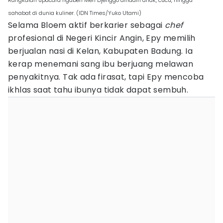
Rangkaian upacara ngaben Men Djenggo dihadiri anak, cucu, hingga
sahabat di dunia kuliner. (IDN Times/Yuko Utami)
Selama Bloem aktif berkarier sebagai
chef
profesional di Negeri Kincir Angin, Epy memilih
berjualan nasi di Kelan, Kabupaten Badung. Ia
kerap menemani sang ibu berjuang melawan
penyakitnya. Tak ada firasat, tapi Epy mencoba
ikhlas saat tahu ibunya tidak dapat sembuh.