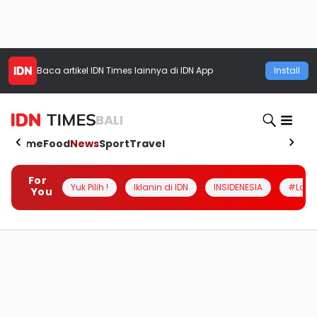
Baca artikel
IDN Times
lainnya di IDN App
Install
BALI
Home
Food
News
Sport
Travel
For
Yuk Pilih !
Iklanin di IDN
INSIDENESIA
#Loka
You