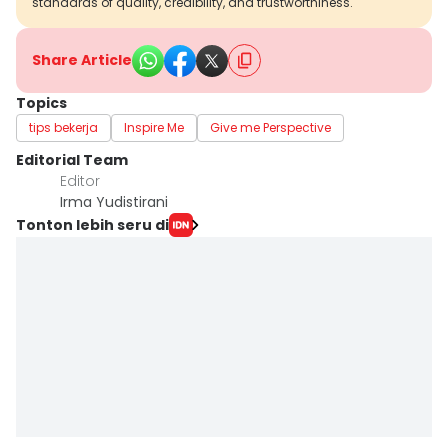
standards of quality, credibility, and trustworthiness.
Share Article
Topics
tips bekerja
Inspire Me
Give me Perspective
Editorial Team
Editor
Irma Yudistirani
Tonton lebih seru di