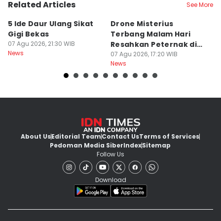
Related Articles
See More
5 Ide Daur Ulang Sikat
Drone Misterius
H
Gigi Bekas
Terbang Malam Hari
La
07 Agu 2026, 21:30 WIB
Resahkan Peternak di
d
News
Marga Tabanan
07 Agu 2026, 17:20 WIB
07
News
Ne
About Us
Editorial Team
Contact Us
Terms of Services
Pedoman Media Siber
Index
Sitemap
Follow Us
Download