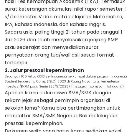
hasil Tes Kemampuan Akademik (TKA). Termasuk
surat keterangan akumulasi nilai rapor semester I
s/d semester V dari mata pelajaran Matematika,
IPA, Bahasa Indonesia, dan Bahasa Inggris.
Secara usia, paling tinggi 21 tahun pada tanggal 1
Juli 2026 dan telah menyelesaikan jenjang SMP
atau sederajat dan menyediakan surat
pernyataan orang tua/wali asli sesuai format
terlampir.
2. Jalur prestasi kepemimpinan
Sebanyak 100 Ketua OSIS se-Indonesia berkumpul dalam program Indonesia
Student Leadership Camp (ISLC) 2023 di Ruang Nusantara, Kementerian
Investasi/BKPM pada Senin (25/9/2023). (instagram.com/bahlillahadalia)
Apakah kamu calon siswa SMA/SMK dengan
rekam jejak sebagai pemimpin organisasi di
sekolah lama? Kamu bisa pertimbangkan untuk
mendaftar SMA/SMK Negeri di Bali melalui jalur
prestasi kepemimpinan.
Dokumen wajib yang harus kamu sediakan yakni