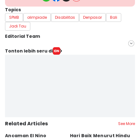
Topics
SPMB
olimpiade
Disabilitas
Denpasar
Bali
Jadi Tau
Editorial Team
Editor
Tonton lebih seru di
Irma Yudistirani
Editor
Erick Akbar
Related Articles
See More
Ancaman El Nino
Hari Baik Menurut Hindu
H