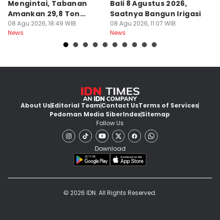
Mengintai, Tabanan
Bali 8 Agustus 2026,
Pa
Amankan 29,8 Ton
Saatnya Bangun Irigasi
A
Beras
08 Agu 2026, 18:49 WIB
08 Agu 2026, 11:07 WIB
08
News
News
Ne
About Us
Editorial Team
Contact Us
Terms of Services
Pedoman Media Siber
Index
Sitemap
Follow Us
Download
© 2026 IDN. All Rights Reserved.