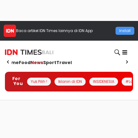
Baca artikel
IDN Times
lainnya di IDN App
Install
BALI
Home
Food
News
Sport
Travel
For
Yuk Pilih !
Iklanin di IDN
INSIDENESIA
#Loka
You