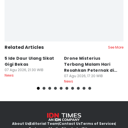
Related Articles
See More
5 Ide Daur Ulang Sikat
Drone Misterius
H
Gigi Bekas
Terbang Malam Hari
La
07 Agu 2026, 21:30 WIB
Resahkan Peternak di
d
News
Marga Tabanan
07 Agu 2026, 17:20 WIB
07
News
Ne
About Us
Editorial Team
Contact Us
Terms of Services