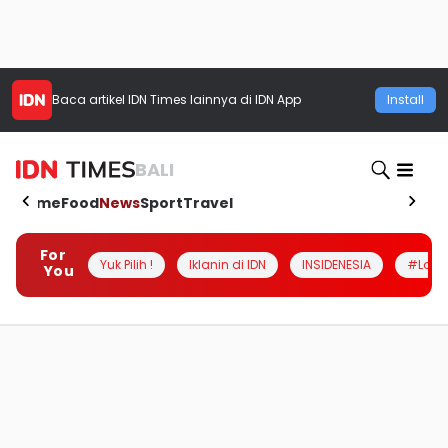
Baca artikel
IDN Times
lainnya di IDN App
Install
BALI
Home
Food
News
Sport
Travel
For
Yuk Pilih !
Iklanin di IDN
INSIDENESIA
#Loka
You