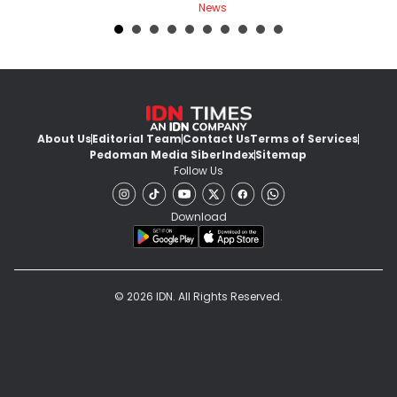
News
Ne
About Us
Editorial Team
Contact Us
Terms of Services
Pedoman Media Siber
Index
Sitemap
Follow Us
Download
© 2026 IDN. All Rights Reserved.