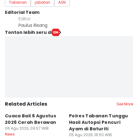
Tabanan
jabatan
ASN
Editorial Team
Editor
Paulus Risang
Tonton lebih seru di
Related Articles
See More
Cuaca Bali 6 Agustus
Polres Tabanan Tunggu
L
2026 Cerah Berawan
Hasil Autopsi Pencuri
A
06 Agu 2026, 09:57 WIB
Ayam di Baturiti
P
News
05 Agu 2026, 18:50 WIB
05