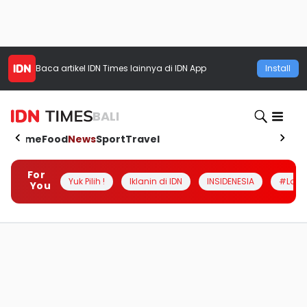
Baca artikel
IDN Times
lainnya di IDN App
Install
BALI
Home
Food
News
Sport
Travel
For
Yuk Pilih !
Iklanin di IDN
INSIDENESIA
#Loka
You