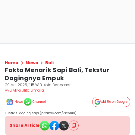
Home
News
Bali
Fakta Menarik Sapi Bali, Tekstur
Dagingnya Empuk
29 Mei 2025, 11:15 WIB
Kota Denpasar
Ayu Afria Ulita Ermalia
News
Channel
Add Us on Google
ilustrasi daging sapi (pixabay.com/Zichrini)
Share Article