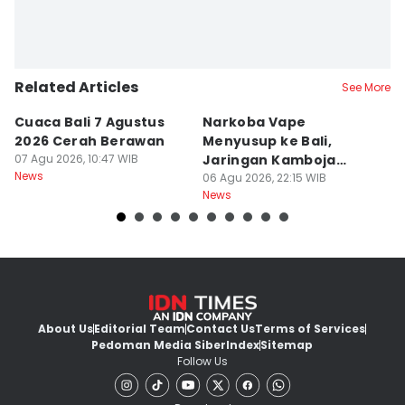
Related Articles
See More
Cuaca Bali 7 Agustus
Narkoba Vape
P
2026 Cerah Berawan
Menyusup ke Bali,
P
07 Agu 2026, 10:47 WIB
Jaringan Kamboja
P
News
Terbongkar
06 Agu 2026, 22:15 WIB
06
News
Ne
About Us
Editorial Team
Contact Us
Terms of Services
Pedoman Media Siber
Index
Sitemap
Follow Us