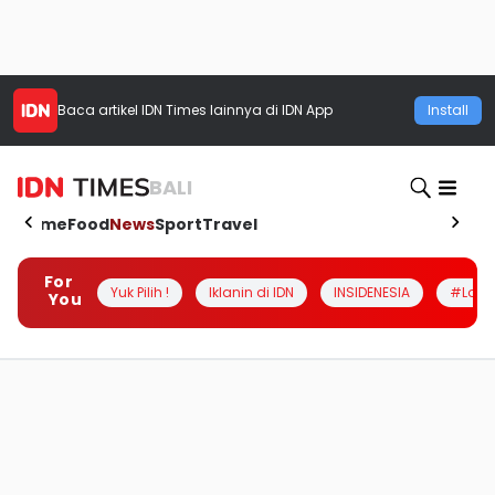
Baca artikel
IDN Times
lainnya di IDN App
Install
BALI
Home
Food
News
Sport
Travel
For
Yuk Pilih !
Iklanin di IDN
INSIDENESIA
#Loka
You