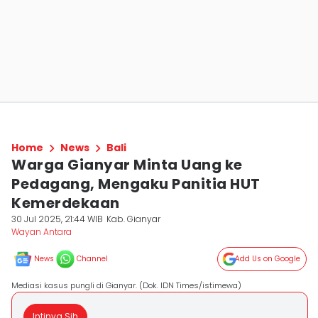
Home
News
Bali
Warga Gianyar Minta Uang ke
Pedagang, Mengaku Panitia HUT
Kemerdekaan
30 Jul 2025, 21:44 WIB
Kab. Gianyar
Wayan Antara
News
Channel
Add Us on Google
Mediasi kasus pungli di Gianyar. (Dok. IDN Times/istimewa)
Intinya Sih