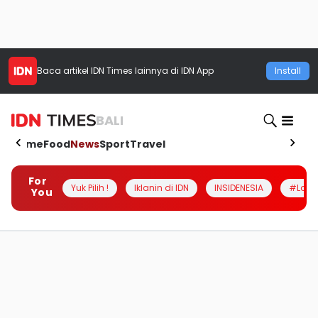
Baca artikel
IDN Times
lainnya di IDN App
Install
BALI
Home
Food
News
Sport
Travel
For
Yuk Pilih !
Iklanin di IDN
INSIDENESIA
#Loka
You