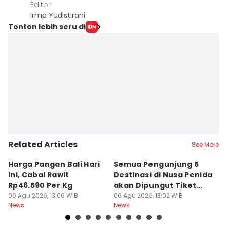
Editor
Irma Yudistirani
Tonton lebih seru di
Related Articles
See More
Harga Pangan Bali Hari
Semua Pengunjung 5
K
Ini, Cabai Rawit
Destinasi di Nusa Penida
Ed
Rp46.590 Per Kg
akan Dipungut Tiket
L
06 Agu 2026, 13:06 WIB
Masuk
06 Agu 2026, 13:02 WIB
06
News
News
Ne