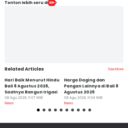
Tonton lebih seru di
Related Articles
See More
Hari Baik Menurut Hindu
Harga Daging dan
P
Bali 8 Agustus 2026,
Pangan Lainnya di Bali 8
di
Saatnya Bangun Irigasi
Agustus 2026
B
08 Agu 2026, 11:07 WIB
08 Agu 2026, 11:04 WIB
08
News
News
Ne