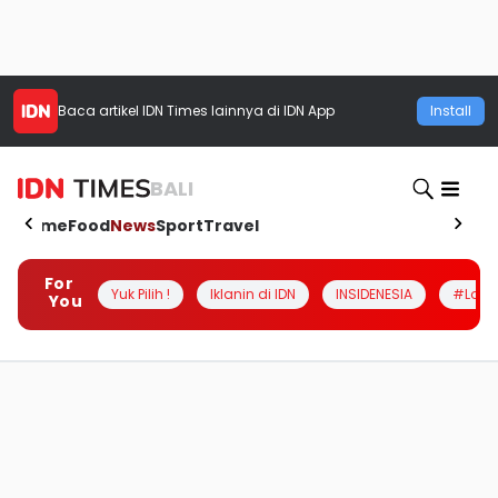
Baca artikel
IDN Times
lainnya di IDN App
Install
BALI
Home
Food
News
Sport
Travel
For
Yuk Pilih !
Iklanin di IDN
INSIDENESIA
#Loka
You