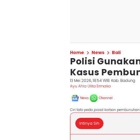
Home
News
Bali
Polisi Gunaka
Kasus Pembun
13 Mei 2026, 18:54 WIB
Kab. Badung
Ayu Afria Ulita Ermalia
News
Channel
Ciri tato pada jasad korban pembunuhan
Intinya Sih