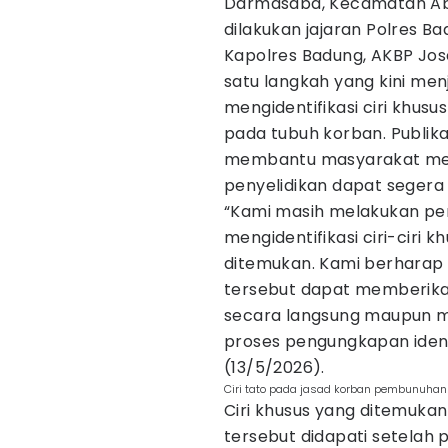
Darmasaba, Kecamatan Abi
dilakukan jajaran Polres Ba
Kapolres Badung, AKBP Jo
satu langkah yang kini menj
mengidentifikasi ciri khus
pada tubuh korban. Publika
membantu masyarakat meng
penyelidikan dapat segera
“Kami masih melakukan pen
mengidentifikasi ciri-ciri 
ditemukan. Kami berharap 
tersebut dapat memberikan
secara langsung maupun me
proses pengungkapan ident
(13/5/2026).
Ciri tato pada jasad korban pembunuhan
Ciri khusus yang ditemukan 
tersebut didapati setelah 