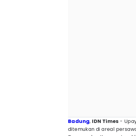
Badung
,
IDN Times
- Upay
ditemukan di areal persaw