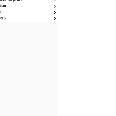
tus
FF
026