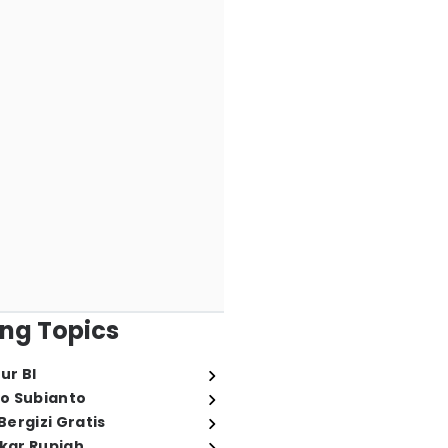
ng Topics
ur BI
o Subianto
ergizi Gratis
ukar Rupiah