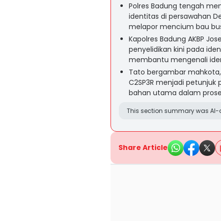
Polres Badung tengah meny
identitas di persawahan 
melapor mencium bau busuk
Kapolres Badung AKBP Jos
penyelidikan kini pada iden
membantu mengenali ident
Tato bergambar mahkota, b
C2SP3R menjadi petunjuk 
bahan utama dalam proses
This section summary was AI-a
Share Article