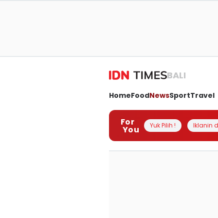
BALI
Home
Food
News
Sport
Travel
For
Yuk Pilih !
Iklanin d
You