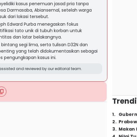
elidiki kasus penemuan jasad pria tanpa
Desa Darmasaba, Abiansemal, setelah warga
 dari lokasi tersebut.
eph Edward Purba menegaskan fokus
tifikasi tato unik di tubuh korban untuk
itas dan latar belakangnya.
intang segi lima, serta tulisan D32N dan
penting yang telah didokumentasikan sebagai
 pengungkapan kasus ini.
ssisted and reviewed by our editorial team.
Trendi
1
.
Gubern
2
.
Prabow
3
.
Makan B
4
.
Nilai T