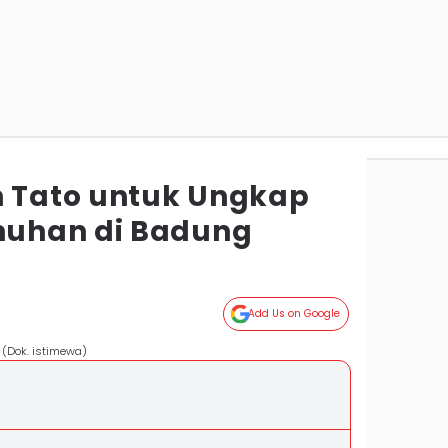
n Tato untuk Ungkap
uhan di Badung
Add Us on Google
 (Dok. istimewa)