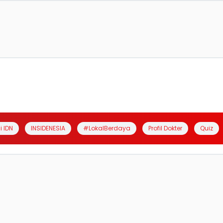
i IDN
INSIDENESIA
#LokalBerdaya
Profil Dokter
Quiz