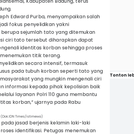
ansemal, Kabupaten Badung, terus
dung.
seph Edward Purba, menyampaikan salah
adi fokus penyelidikan yakni
us berupa sejumlah tato yang ditemukan
si ciri tato tersebut diharapkan dapat
enali identitas korban sehingga proses
 menemukan titik terang.
yelidikan secara intensif, termasuk
khusus pada tubuh korban seperti tato yang
Tonton leb
masyarakat yang mungkin mengenali ciri
 informasi kepada pihak kepolisian baik
lalui layanan Polri 110 guna membantu
itas korban,” ujarnya pada Rabu
 (Dok.IDN Times/istimewa)
pada jasad berjenis kelamin laki-laki
proses identifikasi. Petugas menemukan