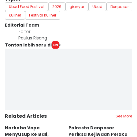
Ubud Food Festival
2026
gianyar
Ubud
Denpasar
Kuliner
Festival Kuliner
Editorial Team
Editor
Paulus Risang
Tonton lebih seru di
Related Articles
See More
Narkoba Vape
Polresta Denpasar
4
Menyusup ke Bali,
Periksa Kejiwaan Pelaku
T