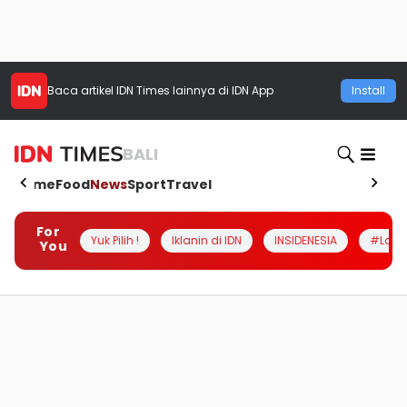
Baca artikel
IDN Times
lainnya di IDN App
Install
BALI
Home
Food
News
Sport
Travel
For
Yuk Pilih !
Iklanin di IDN
INSIDENESIA
#Loka
You