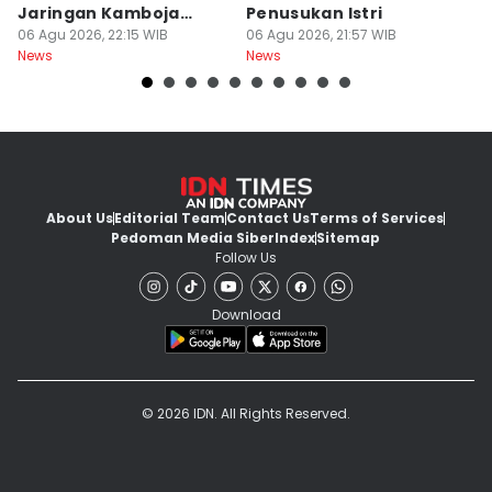
Jaringan Kamboja
Penusukan Istri
d
Terbongkar
06 Agu 2026, 22:15 WIB
06 Agu 2026, 21:57 WIB
06
News
News
Ne
About Us
Editorial Team
Contact Us
Terms of Services
Pedoman Media Siber
Index
Sitemap
Follow Us
Download
© 2026 IDN. All Rights Reserved.