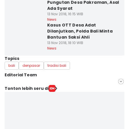
Pungutan Desa Pakraman, Asal
Ada Syarat
13 Nov 2018, 16:15 WIB
News
Kasus OTT Desa Adat
Dilanjutkan, Polda Bali Minta
Bantuan Saksi Ahli
13 Nov 2018, 18:10 WIB
News
Topics
bali
denpasar
tradisi bali
Editorial Team
Editor
Tonton lebih seru di
Irma Yudistirani
Editor
Imam Rosidin