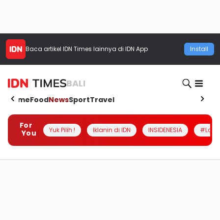
Baca artikel
IDN Times
lainnya di IDN App
Install
BALI
Home
Food
News
Sport
Travel
For
Yuk Pilih !
Iklanin di IDN
INSIDENESIA
#Loka
You