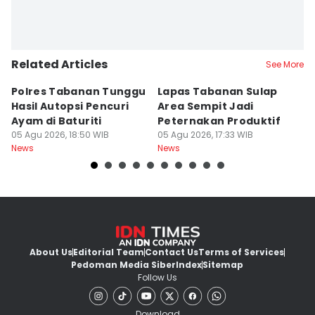
Related Articles
See More
Polres Tabanan Tunggu
Lapas Tabanan Sulap
R
Hasil Autopsi Pencuri
Area Sempit Jadi
K
Ayam di Baturiti
Peternakan Produktif
P
05 Agu 2026, 18:50 WIB
05 Agu 2026, 17:33 WIB
K
05
News
News
Ne
About Us
Editorial Team
Contact Us
Terms of Services
Pedoman Media Siber
Index
Sitemap
Follow Us
Download