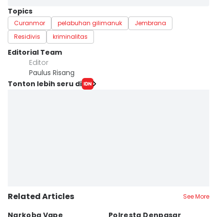
Topics
Curanmor
pelabuhan gilimanuk
Jembrana
Residivis
kriminalitas
Editorial Team
Editor
Paulus Risang
Tonton lebih seru di
Related Articles
See More
Narkoba Vape
Polresta Denpasar
4