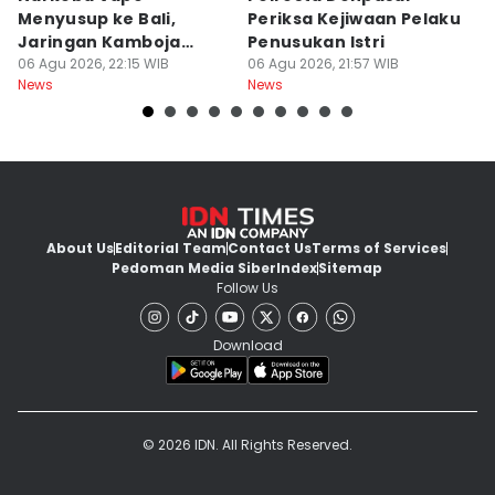
Menyusup ke Bali,
Periksa Kejiwaan Pelaku
T
Jaringan Kamboja
Penusukan Istri
d
Terbongkar
06 Agu 2026, 22:15 WIB
06 Agu 2026, 21:57 WIB
06
News
News
Ne
About Us
Editorial Team
Contact Us
Terms of Services
Pedoman Media Siber
Index
Sitemap
Follow Us
Download
© 2026 IDN. All Rights Reserved.