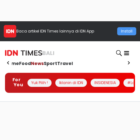
Baca artikel
IDN Times
lainnya di IDN App
Install
BALI
Home
Food
News
Sport
Travel
For
Yuk Pilih !
Iklanin di IDN
INSIDENESIA
#Loka
You