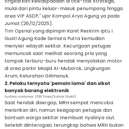
tingkatkan kewaspadaan di titik-titik strategis,
mulai dari pintu keluar-masuk penumpang hingga
area VIP ASDP," ujar Kompol Arya Agung ya pada
Jumat (26/12/2025).
Tim Opsnal yang dipimpin Kanit Reskrim Iptu I
Gusti Agung Kade Semara Putra kemudian
menyisir wilayah sekitar. Kecurigaan petugas
memuncak saat melihat seorang pria yang
tampak terburu-buru hendak menyalakan motor
di area parkir Masjid Al-Mubarok, Lingkungan
Arum, Kelurahan Gilimanuk.
2. Pelaku ternyata 'pemain lama' dan sikat
banyak barang elektronik
Ilustrasi curanmor. (IDN Times/Sukma Shakti)
Saat hendak disergap, MRH sempat mencoba
melarikan diri, namun kesigapan petugas dan
bantuan warga sekitar membuat nyalinya ciut.
Setelah diinterogasi, terungkap bahwa MRH bukan