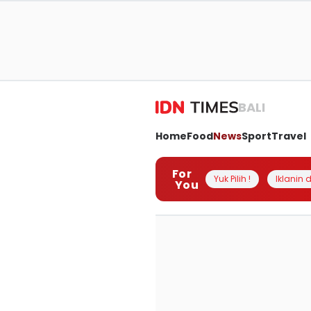
BALI
Home
Food
News
Sport
Travel
For
Yuk Pilih !
Iklanin d
You