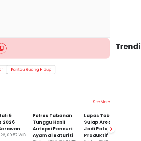
Trendi
ar
Pantau Ruang Hidup
See More
ali 6
Polres Tabanan
Lapas Tabanan
R
s 2026
Tunggu Hasil
Sulap Area Sempit
B
Berawan
Autopsi Pencuri
Jadi Peternakan
P
26, 09:57 WIB
Ayam di Baturiti
Produktif
G