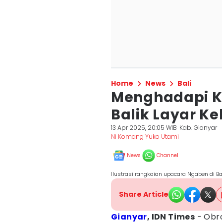
Home
News
Bali
Menghadapi Ke
Balik Layar K
13 Apr 2025, 20:05 WIB
Kab. Gianyar
Ni Komang Yuko Utami
News
Channel
Ilustrasi rangkaian upacara Ngaben di Ba
Share Article
Gianyar
, IDN Times
- Obro