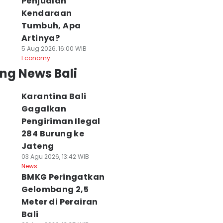
Penjualan
Kendaraan
Tumbuh, Apa
Artinya?
5 Aug 2026, 16:00 WIB
Economy
ng News Bali
Karantina Bali
Gagalkan
Pengiriman Ilegal
284 Burung ke
Jateng
03 Agu 2026, 13:42 WIB
News
BMKG Peringatkan
okok Masuk 5
Harga Beras dan
Hari Baik Menuru
Gelombang 2,5
esar Komoditas
Pangan Lainnya di
Hindu Bali 5
Meter di Perairan
enyumbang
Bali 5 Agustus
Agustus 2026, Ba
Bali
aris Kemiskinan
2026
Buka Lahan