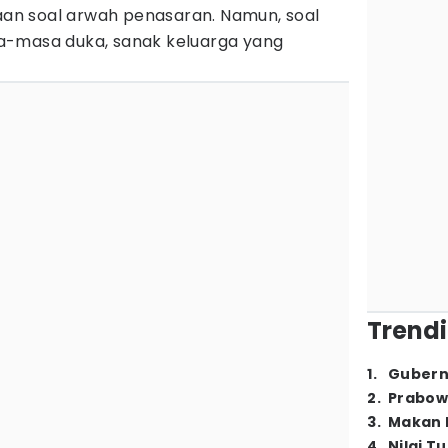
raan soal arwah penasaran. Namun, soal
a-masa duka, sanak keluarga yang
Trendi
1
.
Gubern
2
.
Prabow
3
.
Makan B
4
.
Nilai T