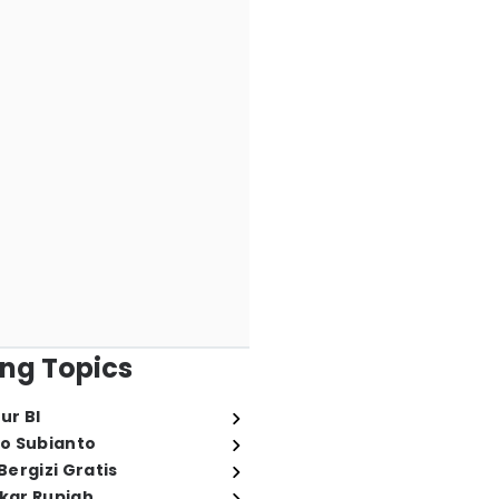
ng Topics
ur BI
o Subianto
ergizi Gratis
ukar Rupiah