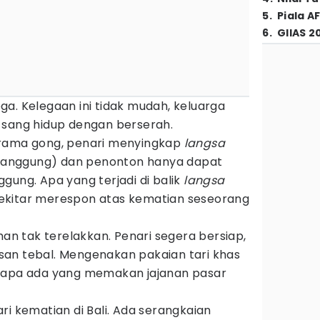
5
.
Piala A
6
.
GIIAS 2
lega. Kelegaan ini tidak mudah, keluarga
 sang hidup dengan berserah.
drama gong, penari menyingkap
langsa
s panggung) dan penonton hanya dapat
gung. Apa yang terjadi di balik
langsa
ekitar merespon atas kematian seseorang
han tak terelakkan. Penari segera bersiap,
an tebal. Mengenakan pakaian tari khas
erapa ada yang memakan jajanan pasar
ri kematian di Bali. Ada serangkaian