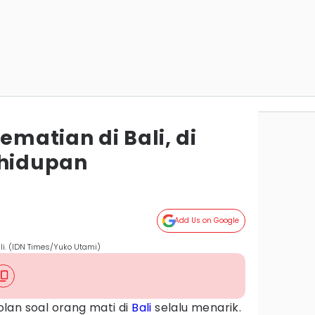
matian di Bali, di
ehidupan
Add Us on Google
li. (IDN Times/Yuko Utami)
lan soal orang mati di
Bali
selalu menarik.