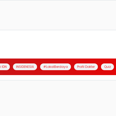
i IDN
INSIDENESIA
#LokalBerdaya
Profil Dokter
Quiz