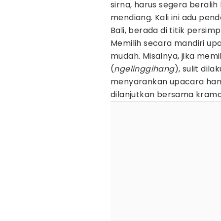
sirna, harus segera beral
mendiang. Kali ini adu pe
Bali, berada di titik persim
Memilih secara mandiri upa
mudah. Misalnya, jika mem
(
ngelinggihang
), sulit di
menyarankan upacara hany
dilanjutkan bersama krama