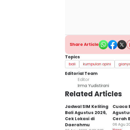
Share Article
Topics
bali
kumpulan opini
giany
Editorial Team
Editor
Irma Yudistirani
Related Articles
Jadwal SIM Keliling
Cuaca B
Bali Agustus 2026,
Agustu
Cek Lokasi di
Cerah 
Daerahmu
06 Agu 20
News