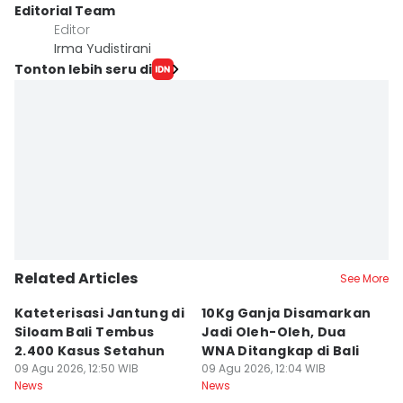
Editorial Team
Editor
Irma Yudistirani
Tonton lebih seru di
Related Articles
See More
Kateterisasi Jantung di
10Kg Ganja Disamarkan
B
Siloam Bali Tembus
Jadi Oleh-Oleh, Dua
P
2.400 Kasus Setahun
WNA Ditangkap di Bali
G
09 Agu 2026, 12:50 WIB
09 Agu 2026, 12:04 WIB
Ba
09
News
News
Ne