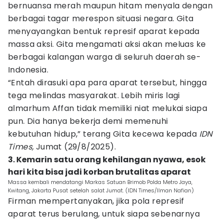
bernuansa merah maupun hitam menyala dengan
berbagai tagar merespon situasi negara. Gita
menyayangkan bentuk represif aparat kepada
massa aksi. Gita mengamati aksi akan meluas ke
berbagai kalangan warga di seluruh daerah se-
Indonesia.
“Entah dirasuki apa para aparat tersebut, hingga
tega melindas masyarakat. Lebih miris lagi
almarhum Affan tidak memiliki niat melukai siapa
pun. Dia hanya bekerja demi memenuhi
kebutuhan hidup,” terang Gita kecewa kepada
IDN
Times,
Jumat (29/8/2025).
3. Kemarin satu orang kehilangan nyawa, esok
hari kita bisa jadi korban brutalitas aparat
Massa kembali mendatangi Markas Satuan Brimob Polda Metro Jaya,
Kwitang, Jakarta Pusat setelah salat Jumat. (IDN Times/Ilman Nafian)
Firman mempertanyakan, jika pola represif
aparat terus berulang, untuk siapa sebenarnya