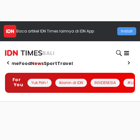
Baca artikel
IDN Times
lainnya di IDN App
Install
BALI
Home
Food
News
Sport
Travel
For
Yuk Pilih !
Iklanin di IDN
INSIDENESIA
#Loka
You