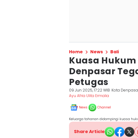
Home
News
Bali
Kuasa Hukum A
Denpasar Teg
Petugas
09 Jun 2025, 17:22 WIB
Kota Denpasa
Ayu Afria Ulita Ermalia
News
Channel
Keluarga tahanan didampingi kuasa huku
Share Article