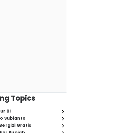
ng Topics
ur BI
o Subianto
ergizi Gratis
ukar Rupiah