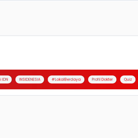
i IDN
INSIDENESIA
#LokalBerdaya
Profil Dokter
Quiz