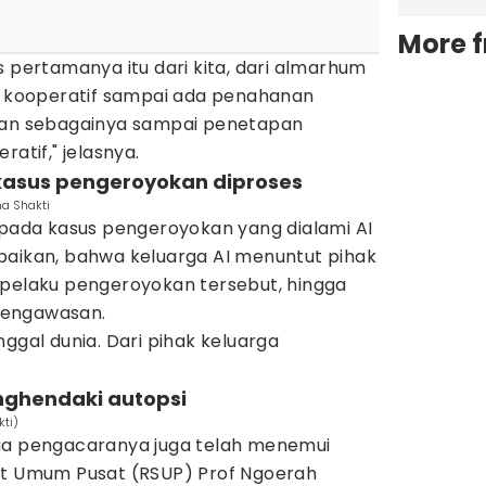
More 
s pertamanya itu dari kita, dari almarhum
ah kooperatif sampai ada penahanan
 dan sebagainya sampai penetapan
ratif," jelasnya.
kasus pengeroyokan diproses
ma Shakti
 pada kasus pengeroyokan yang dialami AI
paikan, bahwa keluarga AI menuntut pihak
 pelaku pengeroyokan tersebut, hingga
pengawasan.
nggal dunia. Dari pihak keluarga
nghendaki autopsi
kti)
ga pengacaranya juga telah menemui
it Umum Pusat (RSUP) Prof Ngoerah