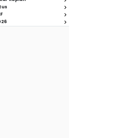
tus
FF
026