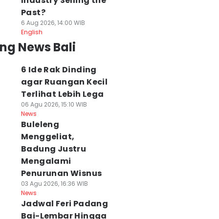
Industry Selling the
Past?
6 Aug 2026, 14:00 WIB
English
ng News Bali
6 Ide Rak Dinding
agar Ruangan Kecil
Terlihat Lebih Lega
06 Agu 2026, 15:10 WIB
News
Buleleng
Menggeliat,
Badung Justru
Mengalami
Penurunan Wisnus
03 Agu 2026, 16:36 WIB
News
Jadwal Feri Padang
Bai-Lembar Hingga