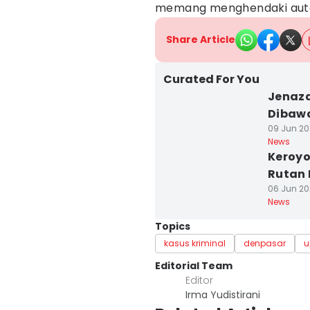
memang menghendaki autop
Share Article
Curated For You
Jenaza
Dibaw
09 Jun 20
News
Keroyo
Rutan 
06 Jun 202
News
Topics
kasus kriminal
denpasar
u
Editorial Team
Editor
Irma Yudistirani