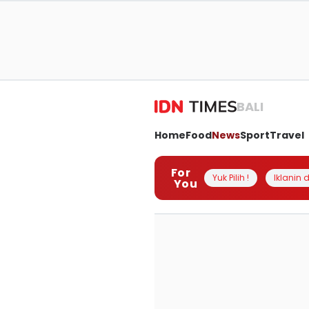
BALI
Home
Food
News
Sport
Travel
For
Yuk Pilih !
Iklanin d
You