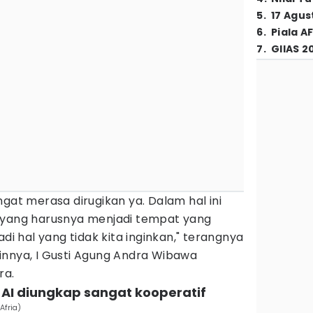
5
.
17 Agus
6
.
Piala A
7
.
GIIAS 2
ngat merasa dirugikan ya. Dalam hal ini
 yang harusnya menjadi tempat yang
adi hal yang tidak kita inginkan," terangnya
innya, I Gusti Agung Andra Wibawa
ra.
 AI diungkap sangat kooperatif
Afria)