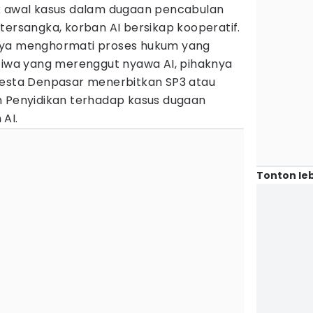
k awal kasus dalam dugaan pencabulan
tersangka, korban AI bersikap kooperatif.
nya menghormati proses hukum yang
stiwa yang merenggut nyawa AI, pihaknya
resta Denpasar menerbitkan SP3 atau
n Penyidikan terhadap kasus dugaan
AI.
Tonton leb