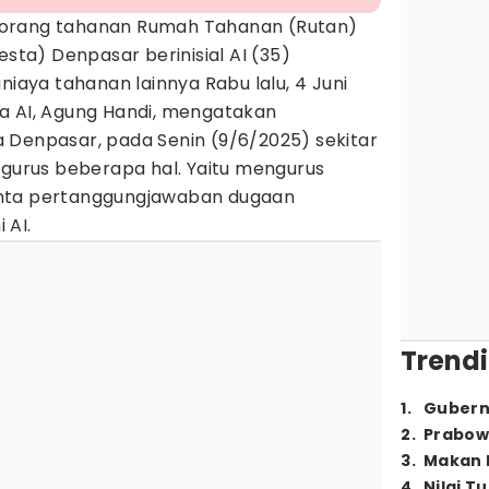
orang tahanan Rumah Tahanan (Rutan)
esta) Denpasar berinisial AI (35)
niaya tahanan lainnya Rabu lalu, 4 Juni
a AI, Agung Handi, mengatakan
 Denpasar, pada Senin (9/6/2025) sekitar
ngurus beberapa hal. Yaitu mengurus
nta pertanggungjawaban dugaan
 AI.
Trendi
1
.
Gubern
2
.
Prabow
3
.
Makan B
4
.
Nilai T