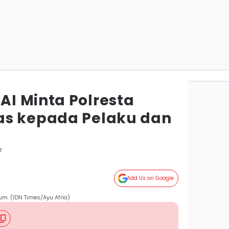
I Minta Polresta
as kepada Pelaku dan
r
Add Us on Google
m. (IDN Times/Ayu Afria)