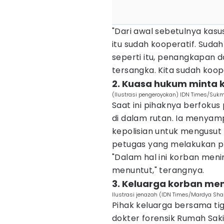
"Dari awal sebetulnya kasu
itu sudah kooperatif. Sud
seperti itu, penangkapan
tersangka. Kita sudah koope
2. Kuasa hukum minta 
(Ilustrasi pengeroyokan) IDN Times/Suk
Saat ini pihaknya berfokus
di dalam rutan. Ia menyam
kepolisian untuk mengusut
petugas yang melakukan 
"Dalam hal ini korban meni
menuntut," terangnya.
3. Keluarga korban me
Ilustrasi jenazah (IDN Times/Mardya Sha
Pihak keluarga bersama ti
dokter forensik Rumah Sak