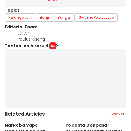
Topics
karangasem
Banjir
Sungai
Give me Perspective
Editorial Team
Editor
Paulus Risang
Tonton lebih seru di
Related Articles
See More
Narkoba Vape
Polresta Denpasar
4