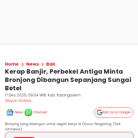
Home
News
Bali
Kerap Banjir, Perbekel Antiga Minta
Bronjong Dibangun Sepanjang Sungai
Betel
17 Des 2025, 09:04 WIB
Kab. Karangasem
Wayan Antara
News
Channel
Add Us on Google
Bronjong yang dibangun untuk cegah banjir di Dusun Tengading. (Dok.
istimewa)