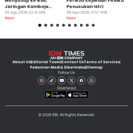
Menyusup ke Bali,
Periksa Kejiwaan Pelaku
T
Jaringan Kamboja
Penusukan Istri
d
Terbongkar
06 Agu 2026, 22:15 WIB
06 Agu 2026, 21:57 WIB
06
News
News
Ne
About Us
Editorial Team
Contact Us
Terms of Services
Pedoman Media Siber
Index
Sitemap
Follow Us
Download
© 2026 IDN. All Rights Reserved.