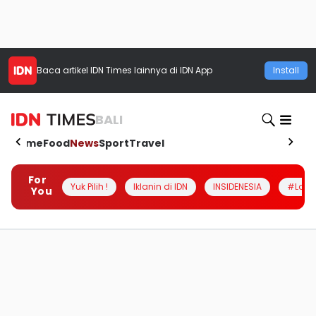
Baca artikel
IDN Times
lainnya di IDN App
Install
BALI
Home
Food
News
Sport
Travel
For
Yuk Pilih !
Iklanin di IDN
INSIDENESIA
#Loka
You