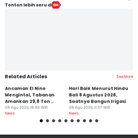
Editor
Tonton lebih seru di
Ayu Afria Ulita Ermalia
Editor
Irma Yudistirani
Related Articles
See More
Ancaman El Nino
Hari Baik Menurut Hindu
H
Mengintai, Tabanan
Bali 8 Agustus 2026,
Pa
Amankan 29,8 Ton
Saatnya Bangun Irigasi
A
Beras
08 Agu 2026, 18:49 WIB
08 Agu 2026, 11:07 WIB
08
News
News
Ne