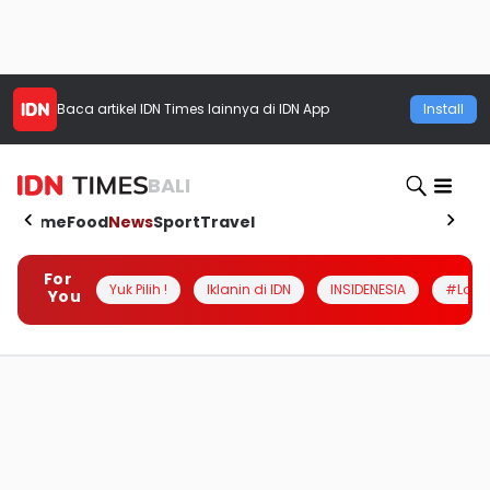
Baca artikel
IDN Times
lainnya di IDN App
Install
BALI
Home
Food
News
Sport
Travel
For
Yuk Pilih !
Iklanin di IDN
INSIDENESIA
#Loka
You