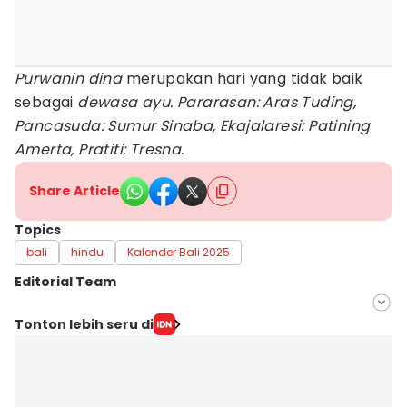
Purwanin dina
merupakan hari yang tidak baik
sebagai
dewasa ayu. Pararasan: Aras Tuding,
Pancasuda: Sumur Sinaba, Ekajalaresi: Patining
Amerta, Pratiti: Tresna.
Share Article
Topics
bali
hindu
Kalender Bali 2025
Editorial Team
Editor
Tonton lebih seru di
Ni Komang Yuko Utami
Editor
Irma Yudistirani