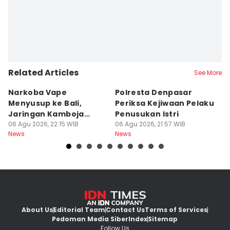
Related Articles
See More
Narkoba Vape
Polresta Denpasar
4
Menyusup ke Bali,
Periksa Kejiwaan Pelaku
T
Jaringan Kamboja
Penusukan Istri
d
Terbongkar
06 Agu 2026, 22:15 WIB
06 Agu 2026, 21:57 WIB
06
News
News
Ne
About Us
Editorial Team
Contact Us
Terms of Services
Pedoman Media Siber
Index
Sitemap
Follow Us