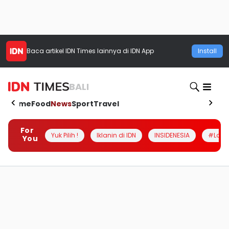
Baca artikel
IDN Times
lainnya di IDN App
Install
BALI
Home
Food
News
Sport
Travel
For
Yuk Pilih !
Iklanin di IDN
INSIDENESIA
#Loka
You