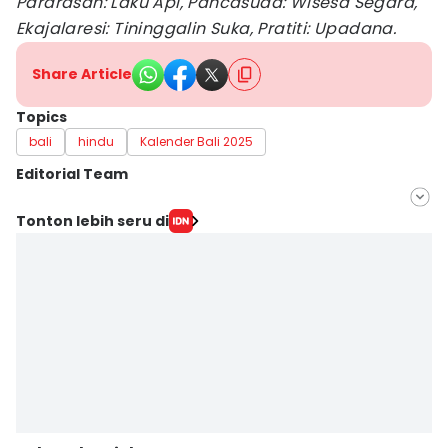
Pararasan: Laku Api, Pancasuda: Wisesa Segara,
Ekajalaresi: Tininggalin Suka, Pratiti: Upadana.
Share Article
Topics
bali
hindu
Kalender Bali 2025
Editorial Team
Editor
Tonton lebih seru di
Ni Komang Yuko Utami
Editor
Irma Yudistirani