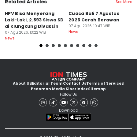
Related Articles
See More
HPV Bisa Menyerang
Cuaca Bali 7 Agustus
N
Laki-Laki, 2.893 Siswa SD
2026 Cerah Berawan
M
di Klungkung Divaksin
07 Agu 2026, 10:47 WIB
J
News
07 Agu 2026, 13:22 WIB
T
06
News
Ne
About Us
Editorial Team
Contact Us
Terms of Services
Pedoman Media Siber
Index
Sitemap
Follow Us
Download