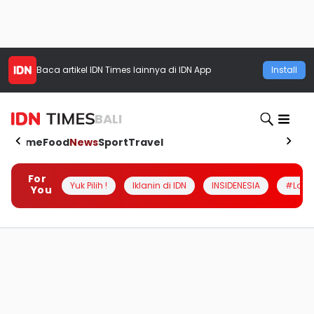
Baca artikel
IDN Times
lainnya di IDN App
Install
BALI
Home
Food
News
Sport
Travel
For
Yuk Pilih !
Iklanin di IDN
INSIDENESIA
#Loka
You