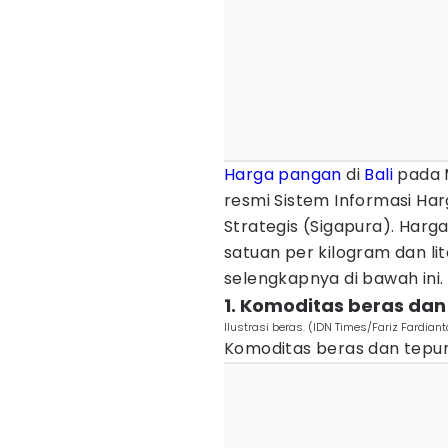
Harga pangan
di
Bali
pada M
resmi Sistem Informasi H
Strategis (Sigapura). Har
satuan per kilogram dan li
selengkapnya di bawah ini.
1. Komoditas beras da
Ilustrasi beras. (IDN Times/Fariz Fardiant
Komoditas beras dan tepung