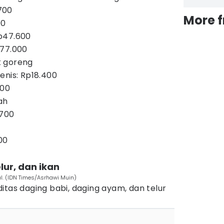
700
More 
00
p47.600
p77.000
k goreng
enis: Rp18.400
000
ah
.700
00
lur, dan ikan
al. (IDN Times/Asrhawi Muin)
itas daging babi, daging ayam, dan telur