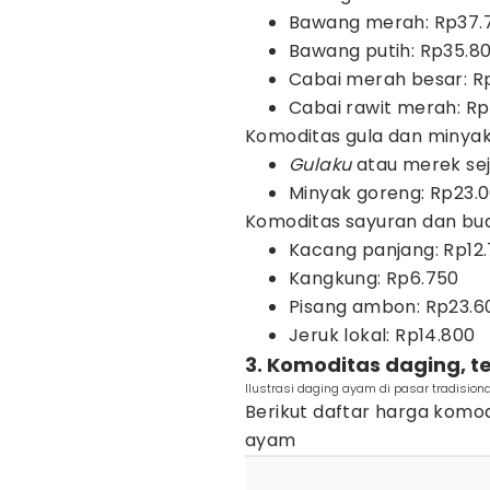
Bawang merah: Rp37.
Bawang putih: Rp35.8
Cabai merah besar: R
Cabai rawit merah: R
Komoditas gula dan minya
Gulaku
atau merek sej
Minyak goreng: Rp23.
Komoditas sayuran dan bu
Kacang panjang: Rp12
Kangkung: Rp6.750
Pisang ambon: Rp23.6
Jeruk lokal: Rp14.800
3. Komoditas daging, te
Ilustrasi daging ayam di pasar tradision
Berikut daftar harga komod
ayam