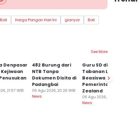
Bali
Harga Pangan Hari Ini
gianyar
Bali
See More
ta Denpasar
482 Burung dari
Guru SD di
6 
 Kejiwaan
NTB Tanpa
Tabanan Lolos
a
 Penusukan
Dokumen Disita di
Beasiswa NZELTO
Ke
Padangbai
Pemerintah New
L
26, 21:57 WIB
06 Agu 2026, 20:26 WIB
Zealand
06
News
Ne
06 Agu 2026, 15:56 WIB
News