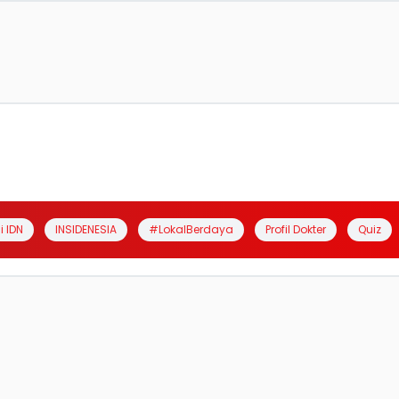
i IDN
INSIDENESIA
#LokalBerdaya
Profil Dokter
Quiz