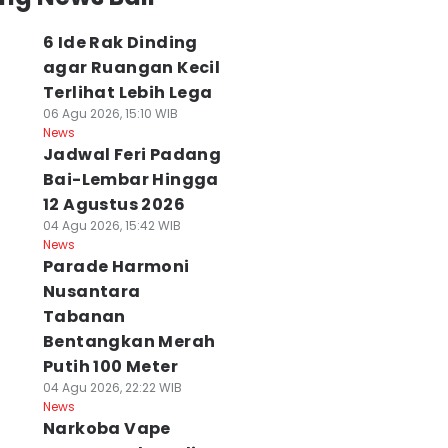
6 Ide Rak Dinding
agar Ruangan Kecil
Terlihat Lebih Lega
06 Agu 2026, 15:10 WIB
News
Jadwal Feri Padang
Bai-Lembar Hingga
12 Agustus 2026
Ide Rak Dinding
Harga Pangan Bali
Semua
04 Agu 2026, 15:42 WIB
gar Ruangan
Hari Ini, Cabai
Pengunjung 5
News
cil Terlihat
Rawit Rp46.590 Per
Destinasi di Nusa
Parade Harmoni
ebih Lega
Kg
Penida akan
Nusantara
 Agu 2026, 15:10 WIB
06 Agu 2026, 13:06 WIB
Dipungut Tiket
ws
News
Tabanan
Masuk
06 Agu 2026, 13:02 WIB
Bentangkan Merah
News
Putih 100 Meter
04 Agu 2026, 22:22 WIB
News
Narkoba Vape