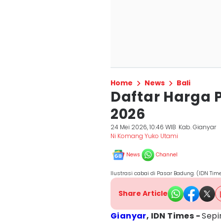
Home
News
Bali
Daftar Harga P
2026
24 Mei 2026, 10:46 WIB
Kab. Gianyar
Ni Komang Yuko Utami
News
Channel
Ilustrasi cabai di Pasar Badung. (IDN Ti
Share Article
Gianyar
, IDN Times -
Sepi