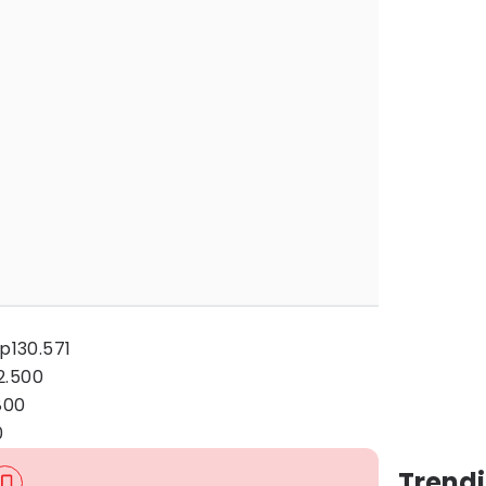
Rp130.571
2.500
800
0
Trendi