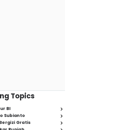
ng Topics
ur BI
o Subianto
ergizi Gratis
ukar Rupiah