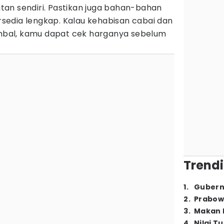
an sendiri. Pastikan juga bahan-bahan
edia lengkap. Kalau kehabisan cabai dan
bal, kamu dapat cek harganya sebelum
Trendi
1
.
Gubern
2
.
Prabow
3
.
Makan B
4
.
Nilai T