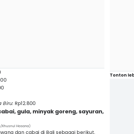
0
Tonton leb
900
00
a Biru
: Rp12.800
abai, gula, minyak goreng, sayuran,
es/Khusnul Hasana)
ang dan cabai di Bali sebagai berikut.