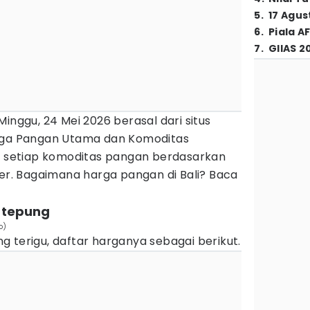
5
.
17 Agus
6
.
Piala A
7
.
GIIAS 2
inggu, 24 Mei 2026 berasal dari situs
arga Pangan Utama dan Komoditas
ga setiap komoditas pangan berdasarkan
ter. Bagaimana harga pangan di Bali? Baca
n tepung
o)
 terigu, daftar harganya sebagai berikut.