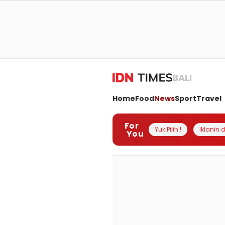
BALI
Home
Food
News
Sport
Travel
For
Yuk Pilih !
Iklanin d
You