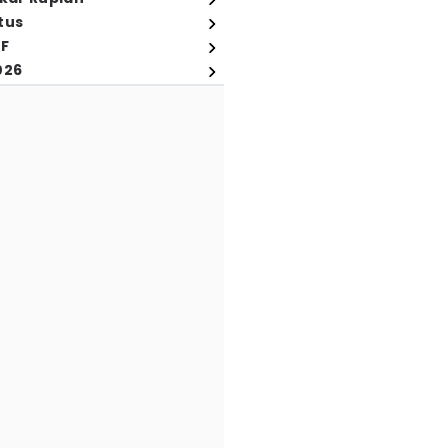
tus
FF
026