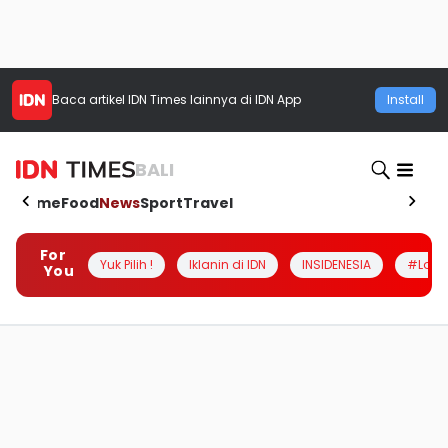
Baca artikel
IDN Times
lainnya di IDN App
Install
BALI
Home
Food
News
Sport
Travel
For
Yuk Pilih !
Iklanin di IDN
INSIDENESIA
#Loka
You