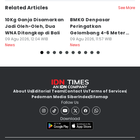
Related Articles
See More
10Kg Ganja Disamarkan
BMKG Denpasar
H
Jadi Oleh-Oleh, Dua
Peringatkan
A
WNA Ditangkap di Bali
Gelombang 4-6 Meter di
R
09 Agu 2026, 12:04 WIB
Bali
09 Agu 2026, 11:57 WIB
09
News
News
Ne
About Us
Editorial Team
Contact Us
Terms of Services
Pedoman Media Siber
Index
Sitemap
Follow Us
Download