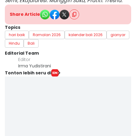
Semi, Ekajalaresi: Manggih Suka, Pratiti: Tresna.
Share Article
Topics
hari baik
Ramalan 2026
kalender bali 2026
gianyar
Hindu
Bali
Editorial Team
Editor
Irma Yudistirani
Tonton lebih seru di