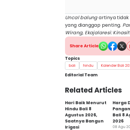
Uncal balung
artinya tidak
yang dianggap penting.
Par
Wirang, Ekajalaresi: Kinasi
Share Article
Topics
bali
hindu
Kalender Bali 2
Editorial Team
Editor
Related Articles
Ni Komang Yuko Utami
Hari Baik Menurut
Harga 
Editor
Hindu Bali 8
Pangan 
Irma Yudistirani
Agustus 2026,
Bali 8 
Saatnya Bangun
2026
Irigasi
08 Agu 20