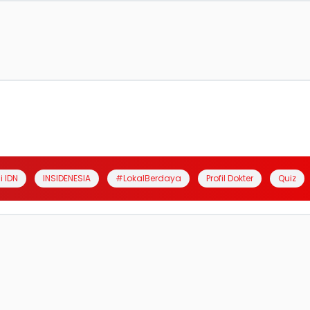
i IDN
INSIDENESIA
#LokalBerdaya
Profil Dokter
Quiz