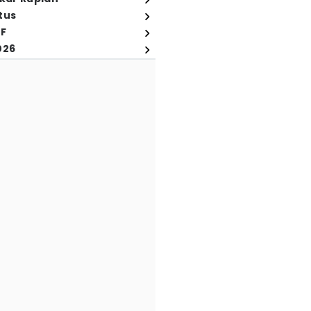
tus
FF
026