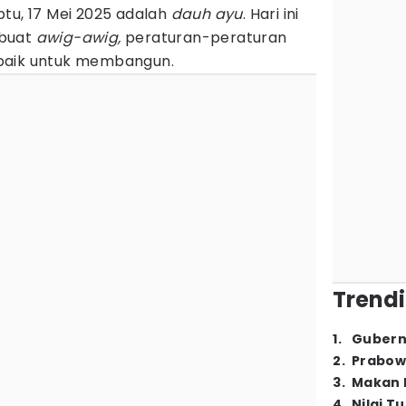
tu, 17 Mei 2025 adalah
dauh ayu
. Hari ini
mbuat
awig-awig,
peraturan-peraturan
baik untuk membangun.
Trendi
1
.
Gubern
2
.
Prabow
3
.
Makan B
4
.
Nilai T