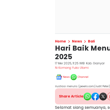
Home
News
Bali
Hari Baik Menu
2025
17 Mei 2025, 11:25 WIB
Kab. Gianyar
Ni Komang Yuko Utami
News
Channel
ilustrasi menulis (pexels.com/Judit Peter)
Share Article
Selamat siang semuanya, s