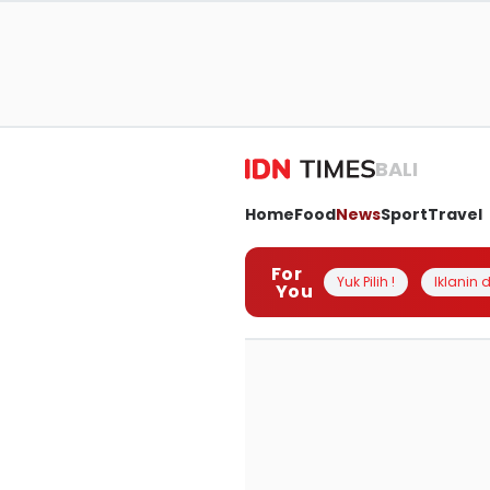
BALI
Home
Food
News
Sport
Travel
For
Yuk Pilih !
Iklanin d
You