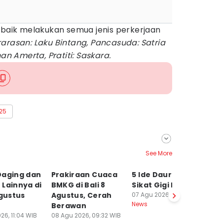
 baik melakukan semua jenis perkerjaan
arasan: Laku Bintang, Pancasuda: Satria
han Amerta, Pratiti: Saskara.
025
See More
Daging dan
Prakiraan Cuaca
5 Ide Daur Ulang
D
Lainnya di
BMKG di Bali 8
Sikat Gigi Bekas
T
Agustus
Agustus, Cerah
07 Agu 2026, 21:30 WIB
H
News
Berawan
P
26, 11:04 WIB
08 Agu 2026, 09:32 WIB
T