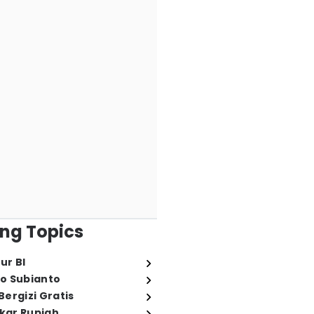
ng Topics
ur BI
o Subianto
ergizi Gratis
ukar Rupiah