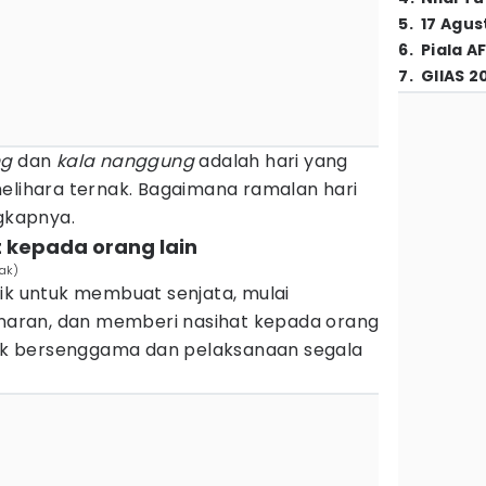
5
.
17 Agus
6
.
Piala A
7
.
GIIAS 2
ng
dan
kala nanggung
adalah hari yang
melihara ternak. Bagaimana ramalan hari
ngkapnya.
t kepada orang lain
Pak)
ik untuk membuat senjata, mulai
aran, dan memberi nasihat kepada orang
ntuk bersenggama dan pelaksanaan segala