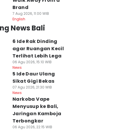
Walk Away From a
 Agu 2026, 17:20 WIB
07 Agu 2026, 13:22 WIB
Brand
ws
News
7 Aug 2026, 11:00 WIB
English
ng News Bali
6 Ide Rak Dinding
agar Ruangan Kecil
Terlihat Lebih Lega
06 Agu 2026, 15:10 WIB
News
5 Ide Daur Ulang
Sikat Gigi Bekas
07 Agu 2026, 21:30 WIB
News
Narkoba Vape
Menyusup ke Bali,
Jaringan Kamboja
Terbongkar
06 Agu 2026, 22:15 WIB