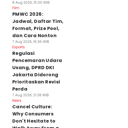
8 Aug 2026, 15:00 WIB
Film
PMWC 2026:
Jadwal, Daftar Tim,
Format, Prize Pool,
dan Cara Nonton
7 Aug 2026, 16:36 WIB
Esports
Regulasi
Pencemaran Udara
Usang, DPRD DKI
Jakarta Didorong
Prioritaskan Revisi
Perda
7 Aug 2026, 21:38 WIB
News
rone Misterius
HPV Bisa
Cuaca Bali 7
Cancel Culture:
erbang Malam
Menyerang Laki-
Agustus 2026
ari Resahkan
Laki, 2.893 Siswa
Cerah Berawan
Why Consumers
eternak di Marga
SD di Klungkung
07 Agu 2026, 10:47 WIB
Don't Hesitate to
News
abanan
Divaksin