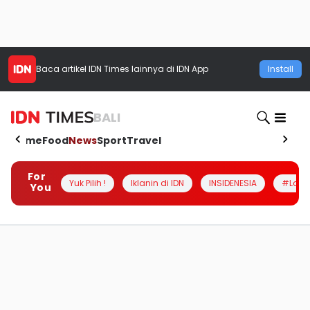
Baca artikel
IDN Times
lainnya di IDN App
Install
BALI
Home
Food
News
Sport
Travel
For
Yuk Pilih !
Iklanin di IDN
INSIDENESIA
#Loka
You