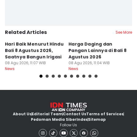
Related Articles
See More
Hari Baik Menurut Hindu
Harga Daging dan
P
Bali 8 Agustus 2026,
Pangan Lainnya di Bali 8
di
Saatnya Bangun Irigasi
Agustus 2026
B
08 Agu 2026, 11:07 WIB
08 Agu 2026, 11:04 WIB
08
News
News
Ne
About Us
Editorial Team
Contact Us
Terms of Services
Pedoman Media Siber
Index
Sitemap
Follow Us