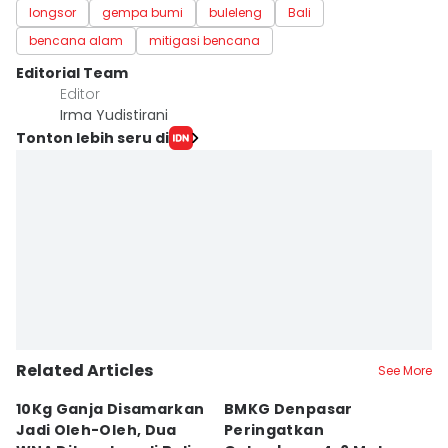
longsor
gempa bumi
buleleng
Bali
bencana alam
mitigasi bencana
Editorial Team
Editor
Irma Yudistirani
Tonton lebih seru di
Related Articles
See More
10Kg Ganja Disamarkan
BMKG Denpasar
H
Jadi Oleh-Oleh, Dua
Peringatkan
A