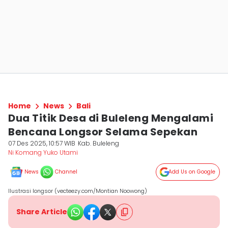
Home
News
Bali
Dua Titik Desa di Buleleng Mengalami
Bencana Longsor Selama Sepekan
07 Des 2025, 10:57 WIB
Kab. Buleleng
Ni Komang Yuko Utami
News
Channel
Add Us on Google
Ilustrasi longsor (vecteezy.com/Montian Noowong)
Share Article