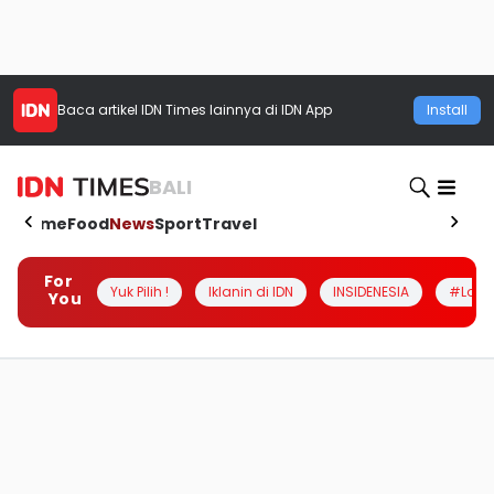
Baca artikel
IDN Times
lainnya di IDN App
Install
BALI
Home
Food
News
Sport
Travel
For
Yuk Pilih !
Iklanin di IDN
INSIDENESIA
#Loka
You