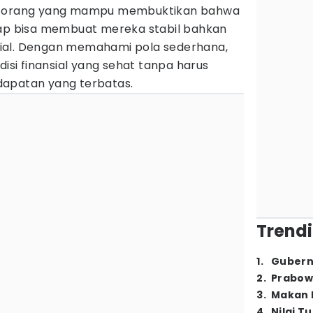
ak orang yang mampu membuktikan bahwa
tap bisa membuat mereka stabil bahkan
ial. Dengan memahami pola sederhana,
disi finansial yang sehat tanpa harus
dapatan yang terbatas.
Trendi
1
.
Gubern
2
.
Prabow
3
.
Makan B
4
.
Nilai T