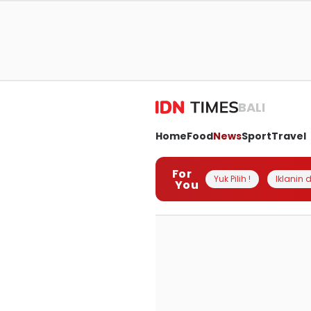
BALI
Home
Food
News
Sport
Travel
For
Yuk Pilih !
Iklanin d
You