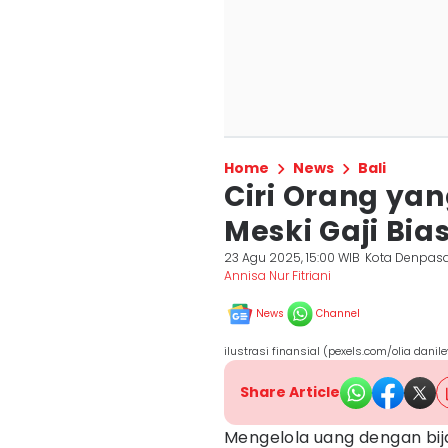
Home
News
Bali
Ciri Orang yan
Meski Gaji Bia
23 Agu 2025, 15:00 WIB
Kota Denpas
Annisa Nur Fitriani
News
Channel
ilustrasi finansial (pexels.com/olia danile
Share Article
Mengelola uang dengan bijak