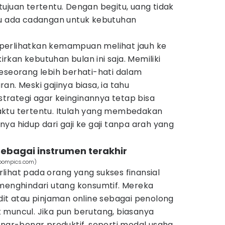
ujuan tertentu. Dengan begitu, uang tidak
lu ada cadangan untuk kebutuhan
perlihatkan kemampuan melihat jauh ke
kan kebutuhan bulan ini saja. Memiliki
eseorang lebih berhati-hati dalam
an. Meski gajinya biasa, ia tahu
rategi agar keinginannya tetap bisa
aktu tertentu. Itulah yang membedakan
ya hidup dari gaji ke gaji tanpa arah yang
sebagai instrumen terakhir
aboompics.com)
erlihat pada orang yang sukses finansial
 menghindari utang konsumtif. Mereka
dit atau pinjaman online sebagai penolong
 muncul. Jika pun berutang, biasanya
enar-benar produktif, seperti modal usaha