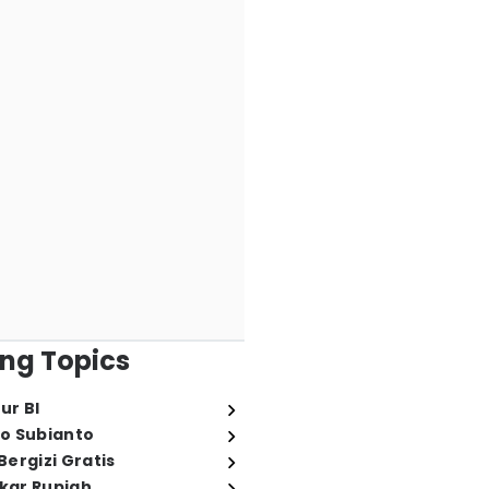
ng Topics
ur BI
o Subianto
ergizi Gratis
ukar Rupiah