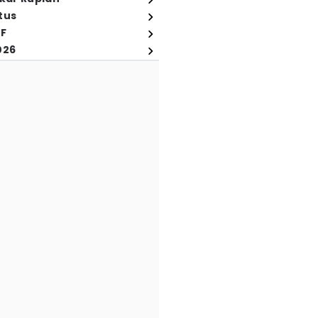
tus
FF
026