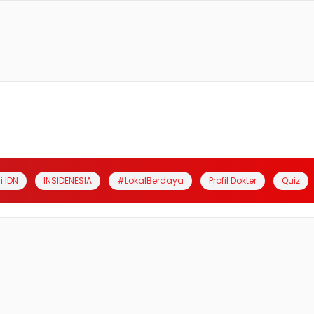
i IDN
INSIDENESIA
#LokalBerdaya
Profil Dokter
Quiz