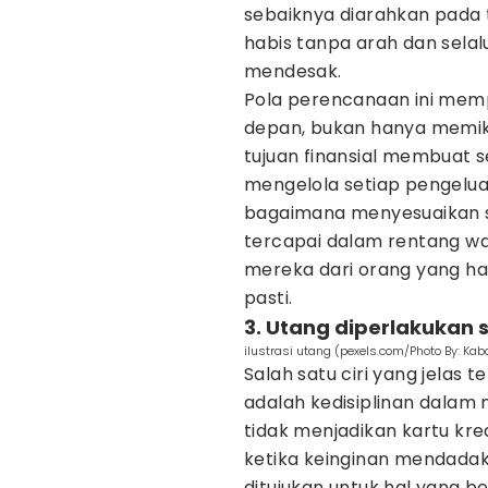
sebaiknya diarahkan pada t
habis tanpa arah dan sela
mendesak.
Pola perencanaan ini mem
depan, bukan hanya memikir
tujuan finansial membuat s
mengelola setiap pengeluar
bagaimana menyesuaikan st
tercapai dalam rentang w
mereka dari orang yang han
pasti.
3. Utang diperlakukan 
ilustrasi utang (pexels.com/Photo By: K
Salah satu ciri yang jelas t
adalah kedisiplinan dalam
tidak menjadikan kartu kre
ketika keinginan mendadak
ditujukan untuk hal yang b