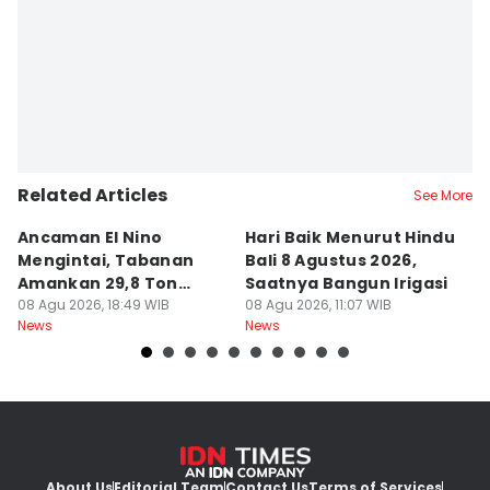
Related Articles
See More
Ancaman El Nino
Hari Baik Menurut Hindu
H
Mengintai, Tabanan
Bali 8 Agustus 2026,
Pa
Amankan 29,8 Ton
Saatnya Bangun Irigasi
A
Beras
08 Agu 2026, 18:49 WIB
08 Agu 2026, 11:07 WIB
08
News
News
Ne
About Us
Editorial Team
Contact Us
Terms of Services