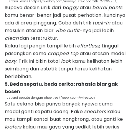
Ilustrasi Jeans (https://pixabay.com/users/distelapparath-2726923/)
Supaya desain unik dari
baggy
atau
barrel pants
kamu benar-benar jadi pusat perhatian, kuncinya
ada di area pinggang. Coba deh trik
tuck-in
atau
masukin atasan biar
vibe
outfit
-nya jadi lebih
clean
dan terstruktur.
Kalau lagi pengin tampil lebih
effortless
, tinggal
pasangkan sama
cropped top
atau atasan model
boxy
. Trik ini bikin total
look
kamu kelihatan lebih
seimbang dan estetik tanpa harus kelihatan
berlebihan.
5. Beda sepatu, beda cerita: rahasia biar gak
bosen
Ilustrasi sepatu dengan shoe tree (freepik.com/wirestock)
Satu celana bisa punya banyak nyawa cuma
modal ganti sepatu doang. Pake
sneakers
kalau
mau tampil santai buat nongkrong, atau ganti ke
loafers
kalau mau gaya yang sedikit lebih serius