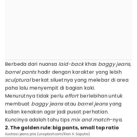
Berbeda dari nuansa
laid-back
khas
baggy jeans
,
barrel pants
hadir dengan karakter yang lebih
sculptural
berkat siluetnya yang melebar di area
paha lalu menyempit di bagian kaki.
Menurutnya tidak perlu
effort
berlebihan untuk
membuat
baggy jeans
atau
barrel jeans
yang
kalian kenakan agar jadi pusat perhatian.
Kuncinya adalah tahu tips
mix and match
-nya.
2. The golden rule: big pants, small top ratio
ilustrasi jeans pria (unsplash.com/Rian A. Saputro)