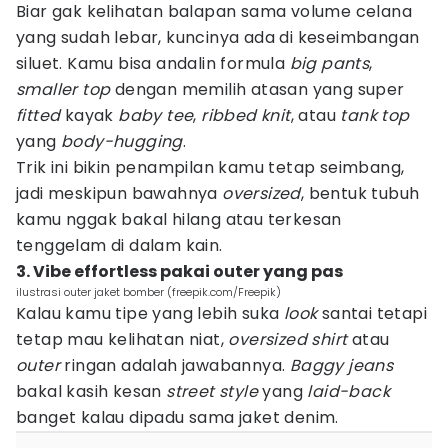
Biar gak kelihatan balapan sama volume celana
yang sudah lebar, kuncinya ada di keseimbangan
siluet. Kamu bisa andalin formula
big
pants
,
smaller top
dengan memilih atasan yang super
fitted
kayak
baby
tee
,
ribbed knit
, atau
tank top
yang
body-hugging
.
Trik ini bikin penampilan kamu tetap seimbang,
jadi meskipun bawahnya
oversized
, bentuk tubuh
kamu nggak bakal hilang atau terkesan
tenggelam di dalam kain.
3. Vibe effortless pakai outer yang pas
ilustrasi outer jaket bomber (freepik.com/Freepik)
Kalau kamu tipe yang lebih suka
look
santai tetapi
tetap mau kelihatan niat,
oversized shirt
atau
outer
ringan adalah jawabannya.
Baggy jeans
bakal kasih kesan
street style
yang
laid-back
banget kalau dipadu sama jaket denim.