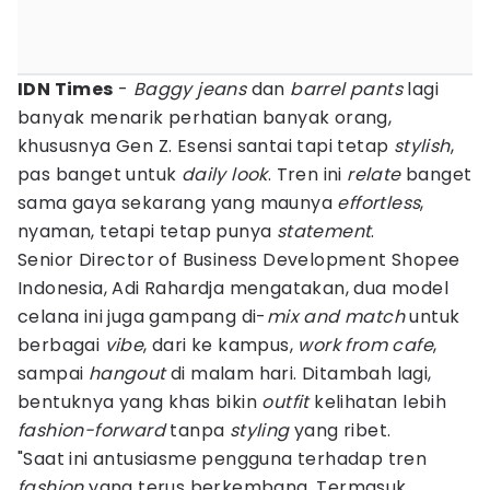
IDN Times
-
Baggy jeans
dan
barrel
pants
lagi
banyak menarik perhatian banyak orang,
khususnya Gen Z. Esensi santai tapi tetap
stylish
,
pas banget untuk
daily look
. Tren ini
relate
banget
sama gaya sekarang yang maunya
effortless
,
nyaman, tetapi tetap punya
statement
.
Senior Director of Business Development Shopee
Indonesia, Adi Rahardja mengatakan, dua model
celana ini juga gampang di-
mix
and match
untuk
berbagai
vibe
, dari ke kampus,
work from cafe
,
sampai
hangout
di malam hari. Ditambah lagi,
bentuknya yang khas bikin
outfit
kelihatan lebih
fashion-forward
tanpa
styling
yang ribet.
"Saat ini antusiasme pengguna terhadap tren
fashion
yang terus berkembang. Termasuk