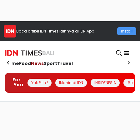
Baca artikel
IDN Times
lainnya di IDN App
Install
BALI
Home
Food
News
Sport
Travel
For
Yuk Pilih !
Iklanin di IDN
INSIDENESIA
#Loka
You